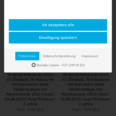
Preis:
1.245,00
€
Ich akzeptiere alle
Einwilligung speichern
Präferenzen
Datenschutzerklärung
Impressum
Borlabs Cookie - TCF-CMP Id: 323
Original-Klausuren-Kurs
Original-Klausuren-Kurs
V2 (flexibel): 18 Klausuren
V2 (flexibel): 18 Klausuren
mit Korrektur ohne
mit Korrektur ohne
Fehleranalyse mit
Fehleranalyse mit
Rechtsstand: 2022 | Start:
Rechtsstand: 2022 | Start:
24.08.2023 | Zugriffsdauer:
31.08.2023 | Zugriffsdauer:
2 Jahre
2 Jahre
Preis:
1.245,00
€
Preis:
1.245,00
€