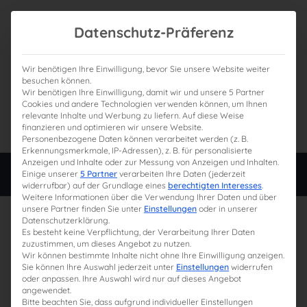
Datenschutz-Präferenz
Wir benötigen Ihre Einwilligung, bevor Sie unsere Website weiter
besuchen können.
Wir benötigen Ihre Einwilligung, damit wir und unsere 5 Partner
0
Gesamtpreis
Cookies und andere Technologien verwenden können, um Ihnen
relevante Inhalte und Werbung zu liefern. Auf diese Weise
0,00 €
finanzieren und optimieren wir unsere Website.
Personenbezogene Daten können verarbeitet werden (z. B.
Erkennungsmerkmale, IP-Adressen), z. B. für personalisierte
Anzeigen und Inhalte oder zur Messung von Anzeigen und Inhalten.
Login
Einige unserer
5 Partner
verarbeiten Ihre Daten (jederzeit
widerrufbar) auf der Grundlage eines
berechtigten Interesses
.
Weitere Informationen über die Verwendung Ihrer Daten und über
81–96 von 105 Ergebnissen werden angezeigt
unsere Partner finden Sie unter
Einstellungen
oder in unserer
Datenschutzerklärung.
Es besteht keine Verpflichtung, der Verarbeitung Ihrer Daten
zuzustimmen, um dieses Angebot zu nutzen.
Wir können bestimmte Inhalte nicht ohne Ihre Einwilligung anzeigen.
Sie können Ihre Auswahl jederzeit unter
Einstellungen
widerrufen
oder anpassen. Ihre Auswahl wird nur auf dieses Angebot
angewendet.
Bitte beachten Sie, dass aufgrund individueller Einstellungen