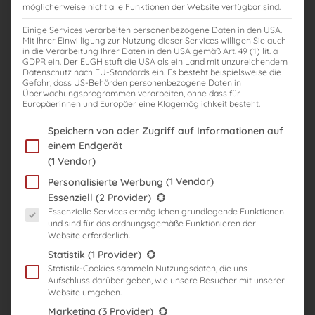
möglicherweise nicht alle Funktionen der Website verfügbar sind.
Einige Services verarbeiten personenbezogene Daten in den USA.
Mit Ihrer Einwilligung zur Nutzung dieser Services willigen Sie auch
Original-Klausuren-Kurs V1
Original-Klausuren-Kurs V1
in die Verarbeitung Ihrer Daten in den USA gemäß Art. 49 (1) lit. a
GDPR ein. Der EuGH stuft die USA als ein Land mit unzureichendem
(flexibel): 18 Klausuren
(flexibel): 18 Klausuren
Datenschutz nach EU-Standards ein. Es besteht beispielsweise die
ohne Korrektur ohne
ohne Korrektur ohne
Gefahr, dass US-Behörden personenbezogene Daten in
Fehleranalyse mit
Fehleranalyse mit
Überwachungsprogrammen verarbeiten, ohne dass für
Europäerinnen und Europäer eine Klagemöglichkeit besteht.
Rechtsstand: 2025 | Start:
Rechtsstand: 2025 | Start:
03.09.2026 | Zugriffsdauer:
06.08.2026 | Zugriffsdauer:
Im Folgenden finden Sie eine Liste der Zwecke des IAB Transparency
Speichern von oder Zugriff auf Informationen auf
365 Tage
365 Tage
einem Endgerät
Preis:
1.095,00
€
Preis:
1.095,00
€
(1 Vendor)
(1 Vendor)
Personalisierte Werbung
Es folgt eine Liste der Service-Gruppen, für die eine Einwilligung er
Essenziell
(2 Provider)
Essenzielle Services ermöglichen grundlegende Funktionen
und sind für das ordnungsgemäße Funktionieren der
Website erforderlich.
Statistik
(1 Provider)
Statistik-Cookies sammeln Nutzungsdaten, die uns
Aufschluss darüber geben, wie unsere Besucher mit unserer
Website umgehen.
Original-Klausuren-Kurs V1
Original-Klausuren-Kurs V1
Marketing
(3 Provider)