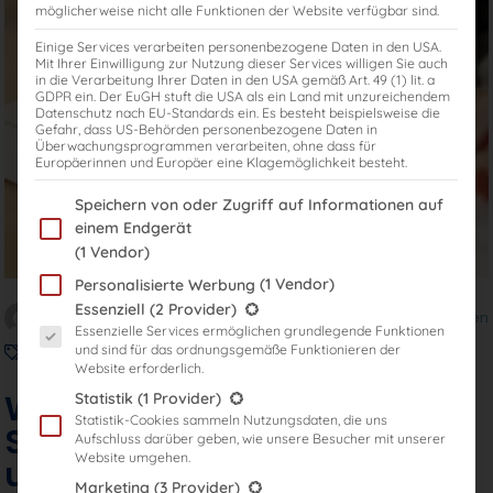
möglicherweise nicht alle Funktionen der Website verfügbar sind.
Einige Services verarbeiten personenbezogene Daten in den USA.
Mit Ihrer Einwilligung zur Nutzung dieser Services willigen Sie auch
in die Verarbeitung Ihrer Daten in den USA gemäß Art. 49 (1) lit. a
GDPR ein. Der EuGH stuft die USA als ein Land mit unzureichendem
Datenschutz nach EU-Standards ein. Es besteht beispielsweise die
Gefahr, dass US-Behörden personenbezogene Daten in
Überwachungsprogrammen verarbeiten, ohne dass für
Europäerinnen und Europäer eine Klagemöglichkeit besteht.
Im Folgenden finden Sie eine Liste der Zwecke des IAB Transparency
Speichern von oder Zugriff auf Informationen auf
einem Endgerät
(1 Vendor)
(1 Vendor)
Personalisierte Werbung
Es folgt eine Liste der Service-Gruppen, für die eine Einwilligung er
Essenziell
(2 Provider)
Verfasst von
Dr. Jörg Lindemer
Zu weiteren Blogbeiträgen
Essenzielle Services ermöglichen grundlegende Funktionen
und sind für das ordnungsgemäße Funktionieren der
Hilfsmittel
,
Steuerberaterexamen
Website erforderlich.
Was ist erlaubt im
Statistik
(1 Provider)
Statistik-Cookies sammeln Nutzungsdaten, die uns
Steuerberaterexamen? Ein
Aufschluss darüber geben, wie unsere Besucher mit unserer
Website umgehen.
umfassender Leitfaden für
Marketing
(3 Provider)