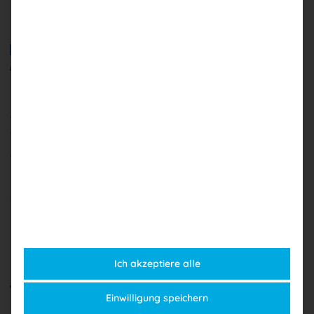
Erlaubte Markierungen und
Anmerkungen
Die Gesetzestexte dürfen lediglich unterstrichen
oder markiert sein. Um schneller bestimmte
Vorschriften zu finden, können sogenannte
Griffregister verwendet werden, die sich auf
Überschriften und Paragrafen beschränken. Weitere
Anmerkungen oder Beschriftungen sind nicht
zulässig.
Ich akzeptiere alle
Taschenrechner
Einwilligung speichern