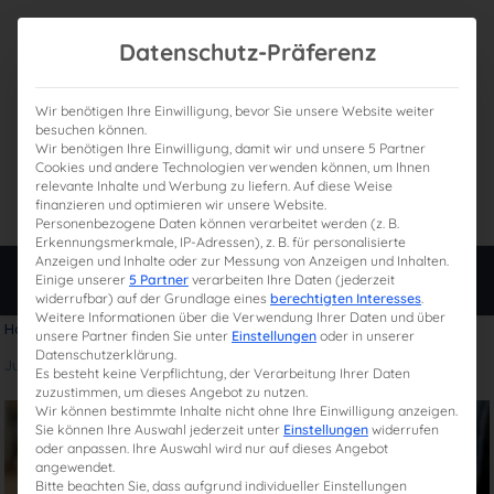
Datenschutz-Präferenz
Wir benötigen Ihre Einwilligung, bevor Sie unsere Website weiter
besuchen können.
Wir benötigen Ihre Einwilligung, damit wir und unsere 5 Partner
0
Gesamtpreis
Cookies und andere Technologien verwenden können, um Ihnen
relevante Inhalte und Werbung zu liefern. Auf diese Weise
0,00 €
finanzieren und optimieren wir unsere Website.
Personenbezogene Daten können verarbeitet werden (z. B.
Erkennungsmerkmale, IP-Adressen), z. B. für personalisierte
Anzeigen und Inhalte oder zur Messung von Anzeigen und Inhalten.
Login
Einige unserer
5 Partner
verarbeiten Ihre Daten (jederzeit
widerrufbar) auf der Grundlage eines
berechtigten Interesses
.
Weitere Informationen über die Verwendung Ihrer Daten und über
Home
»
Was ist erlaubt im Steuerberaterexamen?
unsere Partner finden Sie unter
Einstellungen
oder in unserer
Datenschutzerklärung.
Juli 23, 2024
Es besteht keine Verpflichtung, der Verarbeitung Ihrer Daten
zuzustimmen, um dieses Angebot zu nutzen.
Wir können bestimmte Inhalte nicht ohne Ihre Einwilligung anzeigen.
Sie können Ihre Auswahl jederzeit unter
Einstellungen
widerrufen
oder anpassen. Ihre Auswahl wird nur auf dieses Angebot
angewendet.
Bitte beachten Sie, dass aufgrund individueller Einstellungen