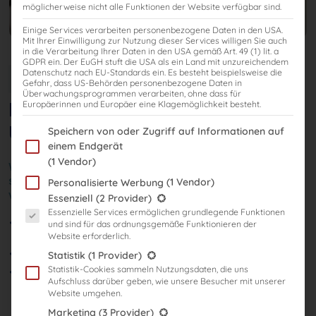
möglicherweise nicht alle Funktionen der Website verfügbar sind.
Einige Services verarbeiten personenbezogene Daten in den USA.
Mit Ihrer Einwilligung zur Nutzung dieser Services willigen Sie auch
in die Verarbeitung Ihrer Daten in den USA gemäß Art. 49 (1) lit. a
GDPR ein. Der EuGH stuft die USA als ein Land mit unzureichendem
Datenschutz nach EU-Standards ein. Es besteht beispielsweise die
Steuerberaterlehrgang
Gefahr, dass US-Behörden personenbezogene Daten in
Überwachungsprogrammen verarbeiten, ohne dass für
Kurs-Paket für
Europäerinnen und Europäer eine Klagemöglichkeit besteht.
Unternehmensmitarbeiter
Im Folgenden finden Sie eine Liste der Zwecke des IAB Transparency
Speichern von oder Zugriff auf Informationen auf
einem Endgerät
(1 Vendor)
Wir zeigen dir deinen erfolgsversprechenden Weg,
sodass du dich sorglos auf dein großes Ziel
(1 Vendor)
Personalisierte Werbung
vorbereiten kannst!
Es folgt eine Liste der Service-Gruppen, für die eine Einwilligung er
Essenziell
(2 Provider)
Essenzielle Services ermöglichen grundlegende Funktionen
Starte sofort mit deiner von Expert:innen geplanten
und sind für das ordnungsgemäße Funktionieren der
Vorbereitung
Website erforderlich.
Profitiere von unserer Erfahrung
Statistik
(1 Provider)
Statistik-Cookies sammeln Nutzungsdaten, die uns
Lerne zeitlich flexibel und ortsunabhängig
Aufschluss darüber geben, wie unsere Besucher mit unserer
Website umgehen.
Marketing
(3 Provider)