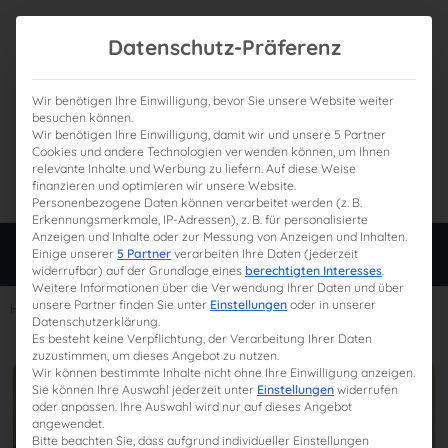
Datenschutz-Präferenz
Wir benötigen Ihre Einwilligung, bevor Sie unsere Website weiter
besuchen können.
Wir benötigen Ihre Einwilligung, damit wir und unsere 5 Partner
0
Gesamtpreis
Cookies und andere Technologien verwenden können, um Ihnen
relevante Inhalte und Werbung zu liefern. Auf diese Weise
0,00 €
finanzieren und optimieren wir unsere Website.
Personenbezogene Daten können verarbeitet werden (z. B.
Erkennungsmerkmale, IP-Adressen), z. B. für personalisierte
Anzeigen und Inhalte oder zur Messung von Anzeigen und Inhalten.
Login
Einige unserer
5 Partner
verarbeiten Ihre Daten (jederzeit
widerrufbar) auf der Grundlage eines
berechtigten Interesses
.
Weitere Informationen über die Verwendung Ihrer Daten und über
unsere Partner finden Sie unter
Einstellungen
oder in unserer
Home
»
Mitarbeiter Unternehmen Steuerberaterprüfung
Datenschutzerklärung.
Es besteht keine Verpflichtung, der Verarbeitung Ihrer Daten
zuzustimmen, um dieses Angebot zu nutzen.
Wir können bestimmte Inhalte nicht ohne Ihre Einwilligung anzeigen.
Sie können Ihre Auswahl jederzeit unter
Einstellungen
widerrufen
oder anpassen. Ihre Auswahl wird nur auf dieses Angebot
angewendet.
Bitte beachten Sie, dass aufgrund individueller Einstellungen