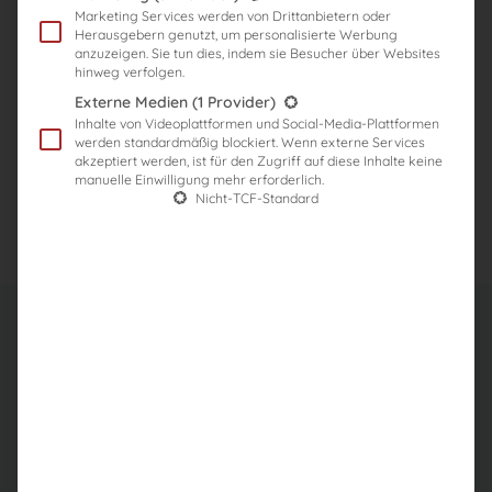
Marketing Services werden von Drittanbietern oder
Herausgebern genutzt, um personalisierte Werbung
anzuzeigen. Sie tun dies, indem sie Besucher über Websites
hinweg verfolgen.
Externe Medien
(1 Provider)
Inhalte von Videoplattformen und Social-Media-Plattformen
werden standardmäßig blockiert. Wenn externe Services
akzeptiert werden, ist für den Zugriff auf diese Inhalte keine
Mehr Infos zur Förderung
manuelle Einwilligung mehr erforderlich.
Nicht-TCF-Standard
Enthaltene Kurse
Wir konzipieren gerne einen für dich individuellen