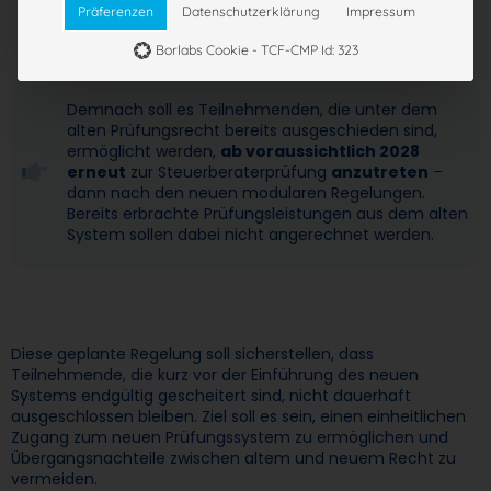
Präferenzen
Datenschutzerklärung
Impressum
Borlabs Cookie - TCF-CMP Id: 323
Demnach soll es Teilnehmenden, die unter dem
alten Prüfungsrecht bereits ausgeschieden sind,
ermöglicht werden,
ab voraussichtlich 2028
erneut
zur Steuerberaterprüfung
anzutreten
–
dann nach den neuen modularen Regelungen.
Bereits erbrachte Prüfungsleistungen aus dem alten
System sollen dabei nicht angerechnet werden.
Diese geplante Regelung soll sicherstellen, dass
Teilnehmende, die kurz vor der Einführung des neuen
Systems endgültig gescheitert sind, nicht dauerhaft
ausgeschlossen bleiben. Ziel soll es sein, einen einheitlichen
Zugang zum neuen Prüfungssystem zu ermöglichen und
Übergangsnachteile zwischen altem und neuem Recht zu
vermeiden.