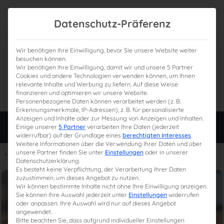
Datenschutz-Präferenz
Wir benötigen Ihre Einwilligung, bevor Sie unsere Website weiter
besuchen können.
Wir benötigen Ihre Einwilligung, damit wir und unsere 5 Partner
0
Gesamtpreis
Cookies und andere Technologien verwenden können, um Ihnen
relevante Inhalte und Werbung zu liefern. Auf diese Weise
0,00 €
finanzieren und optimieren wir unsere Website.
Personenbezogene Daten können verarbeitet werden (z. B.
Erkennungsmerkmale, IP-Adressen), z. B. für personalisierte
Anzeigen und Inhalte oder zur Messung von Anzeigen und Inhalten.
Login
Einige unserer
5 Partner
verarbeiten Ihre Daten (jederzeit
widerrufbar) auf der Grundlage eines
berechtigten Interesses
.
Weitere Informationen über die Verwendung Ihrer Daten und über
unsere Partner finden Sie unter
Einstellungen
oder in unserer
Home
»
Reform der Steuerberaterprüfung
Datenschutzerklärung.
Es besteht keine Verpflichtung, der Verarbeitung Ihrer Daten
zuzustimmen, um dieses Angebot zu nutzen.
Wir können bestimmte Inhalte nicht ohne Ihre Einwilligung anzeigen.
Sie können Ihre Auswahl jederzeit unter
Einstellungen
widerrufen
oder anpassen. Ihre Auswahl wird nur auf dieses Angebot
angewendet.
Bitte beachten Sie, dass aufgrund individueller Einstellungen