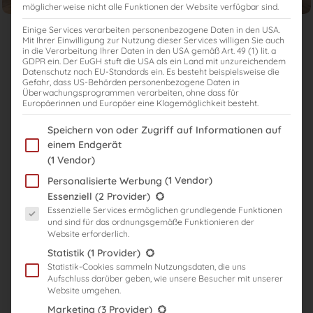
möglicherweise nicht alle Funktionen der Website verfügbar sind.
Einige Services verarbeiten personenbezogene Daten in den USA.
Mit Ihrer Einwilligung zur Nutzung dieser Services willigen Sie auch
Reform der
in die Verarbeitung Ihrer Daten in den USA gemäß Art. 49 (1) lit. a
GDPR ein. Der EuGH stuft die USA als ein Land mit unzureichendem
Datenschutz nach EU-Standards ein. Es besteht beispielsweise die
Steuerberaterprüfung
Gefahr, dass US-Behörden personenbezogene Daten in
Überwachungsprogrammen verarbeiten, ohne dass für
Europäerinnen und Europäer eine Klagemöglichkeit besteht.
Geplante Strukturreform:
Modernisierung,
Im Folgenden finden Sie eine Liste der Zwecke des IAB Transparency
Speichern von oder Zugriff auf Informationen auf
Modularisierung und Änderung der
einem Endgerät
Wiederholungsbeschränkung
(1 Vendor)
(1 Vendor)
Personalisierte Werbung
Stand:
04.02.2026
Es folgt eine Liste der Service-Gruppen, für die eine Einwilligung er
Essenziell
(2 Provider)
Lesedauer: 12 min
Essenzielle Services ermöglichen grundlegende Funktionen
und sind für das ordnungsgemäße Funktionieren der
Website erforderlich.
Statistik
(1 Provider)
Statistik-Cookies sammeln Nutzungsdaten, die uns
Das könnte dich auch interessieren
Aufschluss darüber geben, wie unsere Besucher mit unserer
Website umgehen.
Marketing
(3 Provider)