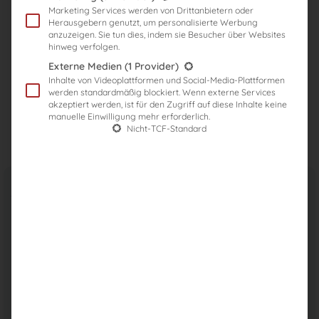
MODULARISIERUNG
Marketing Services werden von Drittanbietern oder
Herausgebern genutzt, um personalisierte Werbung
anzuzeigen. Sie tun dies, indem sie Besucher über Websites
hinweg verfolgen.
FAQ DIGITALE PRÜFUNG
Externe Medien
(1 Provider)
Inhalte von Videoplattformen und Social-Media-Plattformen
werden standardmäßig blockiert. Wenn externe Services
DIGITALES SCHREIBTOOL
akzeptiert werden, ist für den Zugriff auf diese Inhalte keine
manuelle Einwilligung mehr erforderlich.
Nicht-TCF-Standard
Alles Wichtige zusammengefasst
Das ist geplant:
Bundesweite
Digitalisierung
ab 2028/2029
Modularisierung
der schriftlichen Prüfung und
unbegrenzte Wiederholbarkeit