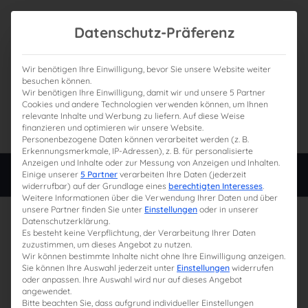
Datenschutz-Präferenz
Wir benötigen Ihre Einwilligung, bevor Sie unsere Website weiter
besuchen können.
Wir benötigen Ihre Einwilligung, damit wir und unsere 5 Partner
0
Gesamtpreis
Cookies und andere Technologien verwenden können, um Ihnen
relevante Inhalte und Werbung zu liefern. Auf diese Weise
0,00 €
finanzieren und optimieren wir unsere Website.
Personenbezogene Daten können verarbeitet werden (z. B.
Erkennungsmerkmale, IP-Adressen), z. B. für personalisierte
Anzeigen und Inhalte oder zur Messung von Anzeigen und Inhalten.
Login
Einige unserer
5 Partner
verarbeiten Ihre Daten (jederzeit
widerrufbar) auf der Grundlage eines
berechtigten Interesses
.
Weitere Informationen über die Verwendung Ihrer Daten und über
unsere Partner finden Sie unter
Einstellungen
oder in unserer
Datenschutzerklärung.
Es besteht keine Verpflichtung, der Verarbeitung Ihrer Daten
zuzustimmen, um dieses Angebot zu nutzen.
Wir können bestimmte Inhalte nicht ohne Ihre Einwilligung anzeigen.
Sie können Ihre Auswahl jederzeit unter
Einstellungen
widerrufen
oder anpassen. Ihre Auswahl wird nur auf dieses Angebot
angewendet.
Bitte beachten Sie, dass aufgrund individueller Einstellungen