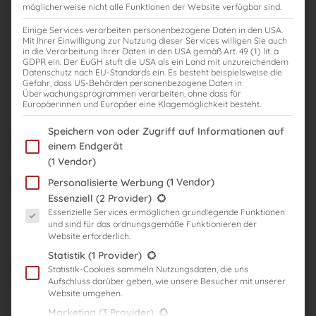
möglicherweise nicht alle Funktionen der Website verfügbar sind.
Einige Services verarbeiten personenbezogene Daten in den USA.
Mit Ihrer Einwilligung zur Nutzung dieser Services willigen Sie auch
in die Verarbeitung Ihrer Daten in den USA gemäß Art. 49 (1) lit. a
GDPR ein. Der EuGH stuft die USA als ein Land mit unzureichendem
Datenschutz nach EU-Standards ein. Es besteht beispielsweise die
Gefahr, dass US-Behörden personenbezogene Daten in
CATEGORY:
Kurse
Überwachungsprogrammen verarbeiten, ohne dass für
Europäerinnen und Europäer eine Klagemöglichkeit besteht.
Fernkurs mit Rechtsstand: 2021
Im Folgenden finden Sie eine Liste der Zwecke des IAB Transparency
Speichern von oder Zugriff auf Informationen auf
Course Access:
731Täglicher Zugang
einem Endgerät
(1 Vendor)
$1895
(1 Vendor)
Personalisierte Werbung
Diesen Kurs nehmen
Es folgt eine Liste der Service-Gruppen, für die eine Einwilligung er
Essenziell
(2 Provider)
Essenzielle Services ermöglichen grundlegende Funktionen
und sind für das ordnungsgemäße Funktionieren der
Website erforderlich.
Kurs Overview
Statistik
(1 Provider)
Herzlich willkommen!
Statistik-Cookies sammeln Nutzungsdaten, die uns
Aufschluss darüber geben, wie unsere Besucher mit unserer
Dieser Lehrgang ist ideal als umfassende
Website umgehen.
Vorbereitung auf das Steuerberaterexamen für
Marketing
(3 Provider)