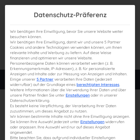
Datenschutz-Präferenz
Wir benötigen Ihre Einwilligung, bevor Sie unsere Website weiter
besuchen können.
Wir benötigen Ihre Einwilligung, damit wir und unsere 5 Partner
0
Gesamtpreis
Cookies und andere Technologien verwenden können, um Ihnen
relevante Inhalte und Werbung zu liefern. Auf diese Weise
0,00 €
finanzieren und optimieren wir unsere Website.
Personenbezogene Daten können verarbeitet werden (z. B.
Erkennungsmerkmale, IP-Adressen), z. B. für personalisierte
Anzeigen und Inhalte oder zur Messung von Anzeigen und Inhalten.
Login
Einige unserer
5 Partner
verarbeiten Ihre Daten (jederzeit
widerrufbar) auf der Grundlage eines
berechtigten Interesses
.
Weitere Informationen über die Verwendung Ihrer Daten und über
unsere Partner finden Sie unter
Einstellungen
oder in unserer
Datenschutzerklärung.
Es besteht keine Verpflichtung, der Verarbeitung Ihrer Daten
zuzustimmen, um dieses Angebot zu nutzen.
Wir können bestimmte Inhalte nicht ohne Ihre Einwilligung anzeigen.
Sie können Ihre Auswahl jederzeit unter
Einstellungen
widerrufen
oder anpassen. Ihre Auswahl wird nur auf dieses Angebot
angewendet.
Bitte beachten Sie, dass aufgrund individueller Einstellungen