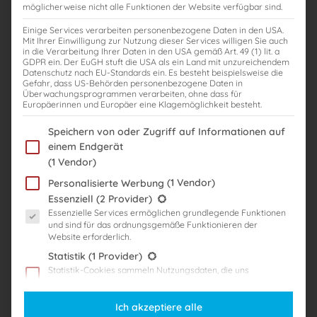
möglicherweise nicht alle Funktionen der Website verfügbar sind.
Einige Services verarbeiten personenbezogene Daten in den USA.
Mit Ihrer Einwilligung zur Nutzung dieser Services willigen Sie auch
in die Verarbeitung Ihrer Daten in den USA gemäß Art. 49 (1) lit. a
GDPR ein. Der EuGH stuft die USA als ein Land mit unzureichendem
Datenschutz nach EU-Standards ein. Es besteht beispielsweise die
Gefahr, dass US-Behörden personenbezogene Daten in
Überwachungsprogrammen verarbeiten, ohne dass für
Europäerinnen und Europäer eine Klagemöglichkeit besteht.
CATEGORY:
Business
Im Folgenden finden Sie eine Liste der Zwecke des IAB Transparency
Speichern von oder Zugriff auf Informationen auf
Steuern – Basics in der Wirtschaftsprüfung
einem Endgerät
(Gruppe 14)
(1 Vendor)
Course Access:
120Täglicher Zugang
(1 Vendor)
Personalisierte Werbung
Es folgt eine Liste der Service-Gruppen, für die eine Einwilligung er
Essenziell
(2 Provider)
Essenzielle Services ermöglichen grundlegende Funktionen
$10000
und sind für das ordnungsgemäße Funktionieren der
Diesen Kurs nehmen
Website erforderlich.
Statistik
(1 Provider)
Statistik-Cookies sammeln Nutzungsdaten, die uns
Kurs Overview
Aufschluss darüber geben, wie unsere Besucher mit unserer
Website umgehen.
Ich akzeptiere alle
Marketing
(3 Provider)