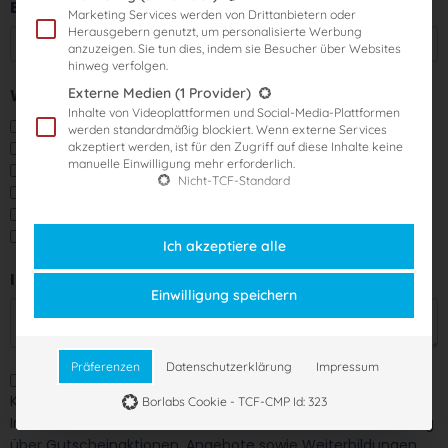
E-Mail
Marketing Services werden von Drittanbietern oder
Herausgebern genutzt, um personalisierte Werbung
anzuzeigen. Sie tun dies, indem sie Besucher über Websites
hinweg verfolgen.
Externe Medien
(1 Provider)
Wie sind Sie auf uns aufmerksam geworden?
Inhalte von Videoplattformen und Social-Media-Plattformen
Suche im Internet
werden standardmäßig blockiert. Wenn externe Services
Instagram
akzeptiert werden, ist für den Zugriff auf diese Inhalte keine
manuelle Einwilligung mehr erforderlich.
Facebook
Nicht-TCF-Standard
LinkedIn
Durch Freund:innen und Kolleg:innen
Sonstiges
Ich akzeptiere alle
Ihre Anmerkung
Einwilligung speichern
Präferenzen
Datenschutzerklärung
Impressum
Die
Datenschutzbestimmungen
sowie
AGB
habe ich zur
Kenntnis genommen bzw. akzeptiert und möchte weitere
Borlabs Cookie - TCF-CMP Id: 323
Informationen zu den Kursen erhalten. Ich möchte zukünftig
über Gutscheinaktionen, Angebote sowie Weiterbildungen