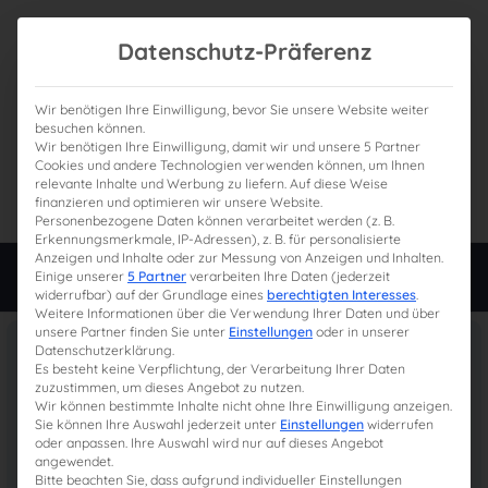
Datenschutz-Präferenz
Wir benötigen Ihre Einwilligung, bevor Sie unsere Website weiter
besuchen können.
Wir benötigen Ihre Einwilligung, damit wir und unsere 5 Partner
0
Gesamtpreis
Cookies und andere Technologien verwenden können, um Ihnen
relevante Inhalte und Werbung zu liefern. Auf diese Weise
0,00 €
finanzieren und optimieren wir unsere Website.
Personenbezogene Daten können verarbeitet werden (z. B.
Erkennungsmerkmale, IP-Adressen), z. B. für personalisierte
Anzeigen und Inhalte oder zur Messung von Anzeigen und Inhalten.
Login
Einige unserer
5 Partner
verarbeiten Ihre Daten (jederzeit
widerrufbar) auf der Grundlage eines
berechtigten Interesses
.
Weitere Informationen über die Verwendung Ihrer Daten und über
unsere Partner finden Sie unter
Einstellungen
oder in unserer
Datenschutzerklärung.
Es besteht keine Verpflichtung, der Verarbeitung Ihrer Daten
zuzustimmen, um dieses Angebot zu nutzen.
Wir können bestimmte Inhalte nicht ohne Ihre Einwilligung anzeigen.
Sie können Ihre Auswahl jederzeit unter
Einstellungen
widerrufen
oder anpassen. Ihre Auswahl wird nur auf dieses Angebot
angewendet.
Bitte beachten Sie, dass aufgrund individueller Einstellungen