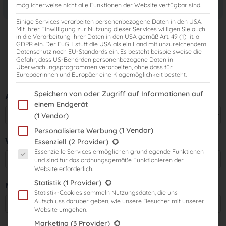
möglicherweise nicht alle Funktionen der Website verfügbar sind.
Einige Services verarbeiten personenbezogene Daten in den USA.
Produktkatalog
Mit Ihrer Einwilligung zur Nutzung dieser Services willigen Sie auch
in die Verarbeitung Ihrer Daten in den USA gemäß Art. 49 (1) lit. a
GDPR ein. Der EuGH stuft die USA als ein Land mit unzureichendem
unverbindlich & kostenfrei
Datenschutz nach EU-Standards ein. Es besteht beispielsweise die
Du wirst nach Formularabsendung direkt zum Infomaterial
Gefahr, dass US-Behörden personenbezogene Daten in
Überwachungsprogrammen verarbeiten, ohne dass für
weitergeleitet.
Europäerinnen und Europäer eine Klagemöglichkeit besteht.
Im Folgenden finden Sie eine Liste der Zwecke des IAB Transparency
Speichern von oder Zugriff auf Informationen auf
Anrede
einem Endgerät
(1 Vendor)
(1 Vendor)
Personalisierte Werbung
Es folgt eine Liste der Service-Gruppen, für die eine Einwilligung er
Vorname
Essenziell
(2 Provider)
Essenzielle Services ermöglichen grundlegende Funktionen
und sind für das ordnungsgemäße Funktionieren der
Website erforderlich.
Statistik
(1 Provider)
Nachname
Statistik-Cookies sammeln Nutzungsdaten, die uns
Aufschluss darüber geben, wie unsere Besucher mit unserer
Website umgehen.
Marketing
(3 Provider)