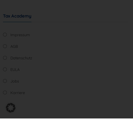
Tax Academy
Impressum
AGB
Datenschutz
EULA
Jobs
Karriere
© steuerberater.tax-academy.de