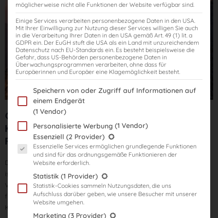
möglicherweise nicht alle Funktionen der Website verfügbar sind.
Einige Services verarbeiten personenbezogene Daten in den USA.
Mit Ihrer Einwilligung zur Nutzung dieser Services willigen Sie auch
in die Verarbeitung Ihrer Daten in den USA gemäß Art. 49 (1) lit. a
GDPR ein. Der EuGH stuft die USA als ein Land mit unzureichendem
Datenschutz nach EU-Standards ein. Es besteht beispielsweise die
Gefahr, dass US-Behörden personenbezogene Daten in
Überwachungsprogrammen verarbeiten, ohne dass für
Europäerinnen und Europäer eine Klagemöglichkeit besteht.
Im Folgenden finden Sie eine Liste der Zwecke des IAB Transparency
Speichern von oder Zugriff auf Informationen auf
einem Endgerät
(1 Vendor)
Original-Klausuren-Kurs V3 (intensiv): 18
(1 Vendor)
Klausuren mit Korrektur mit
Personalisierte Werbung
Es folgt eine Liste der Service-Gruppen, für die eine Einwilligung er
Essenziell
(2 Provider)
Fehleranalyse mit Rechtsstand: 2024
Essenzielle Services ermöglichen grundlegende Funktionen
und sind für das ordnungsgemäße Funktionieren der
Dieser Kurs dient als intensive Vorbereitung auf das StB-Examen und
Website erforderlich.
ist ideal für Prüfungskandidat*innen mit bereits umfangreichem
Statistik
(1 Provider)
Vorwissen, die bald in die Prüfung gehen. Durch das Lösen von 18
Statistik-Cookies sammeln Nutzungsdaten, die uns
Aufschluss darüber geben, wie unsere Besucher mit unserer
früheren Originalklausuren stärken Sie Ihre Routine und geben Ihrer
Website umgehen.
Klausurlösungstechnik den letzten Schliff.
Marketing
(3 Provider)