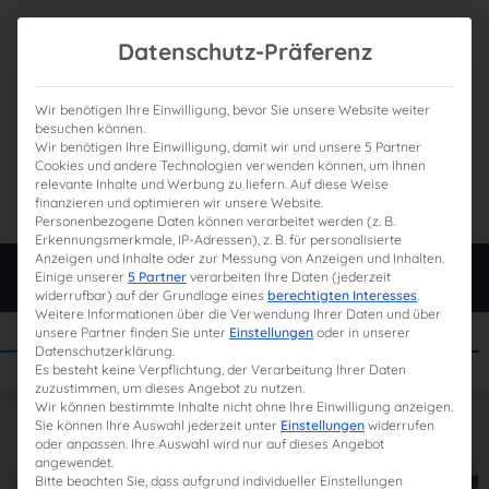
Datenschutz-Präferenz
Wir benötigen Ihre Einwilligung, bevor Sie unsere Website weiter
besuchen können.
Wir benötigen Ihre Einwilligung, damit wir und unsere 5 Partner
0
Gesamtpreis
Cookies und andere Technologien verwenden können, um Ihnen
relevante Inhalte und Werbung zu liefern. Auf diese Weise
0,00 €
finanzieren und optimieren wir unsere Website.
Personenbezogene Daten können verarbeitet werden (z. B.
Erkennungsmerkmale, IP-Adressen), z. B. für personalisierte
Anzeigen und Inhalte oder zur Messung von Anzeigen und Inhalten.
Login
Einige unserer
5 Partner
verarbeiten Ihre Daten (jederzeit
widerrufbar) auf der Grundlage eines
berechtigten Interesses
.
Weitere Informationen über die Verwendung Ihrer Daten und über
unsere Partner finden Sie unter
Einstellungen
oder in unserer
Datenschutzerklärung.
Es besteht keine Verpflichtung, der Verarbeitung Ihrer Daten
zuzustimmen, um dieses Angebot zu nutzen.
Wir können bestimmte Inhalte nicht ohne Ihre Einwilligung anzeigen.
Sie können Ihre Auswahl jederzeit unter
Einstellungen
widerrufen
oder anpassen. Ihre Auswahl wird nur auf dieses Angebot
angewendet.
Bitte beachten Sie, dass aufgrund individueller Einstellungen