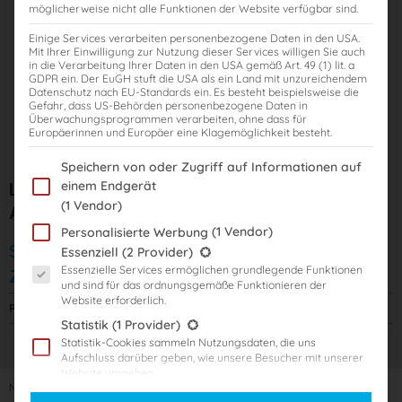
möglicherweise nicht alle Funktionen der Website verfügbar sind.
Einige Services verarbeiten personenbezogene Daten in den USA.
Mit Ihrer Einwilligung zur Nutzung dieser Services willigen Sie auch
in die Verarbeitung Ihrer Daten in den USA gemäß Art. 49 (1) lit. a
GDPR ein. Der EuGH stuft die USA als ein Land mit unzureichendem
Datenschutz nach EU-Standards ein. Es besteht beispielsweise die
Gefahr, dass US-Behörden personenbezogene Daten in
Überwachungsprogrammen verarbeiten, ohne dass für
Europäerinnen und Europäer eine Klagemöglichkeit besteht.
Im Folgenden finden Sie eine Liste der Zwecke des IAB Transparency
Speichern von oder Zugriff auf Informationen auf
Lernprogramm „Steuer-Azubi“ für das 2.
einem Endgerät
(1 Vendor)
Ausbildungsjahr
(1 Vendor)
Personalisierte Werbung
Start: 01.08.2024
Es folgt eine Liste der Service-Gruppen, für die eine Einwilligung er
Essenziell
(2 Provider)
Essenzielle Services ermöglichen grundlegende Funktionen
Zugriffsdauer: bis 31.07.2026
und sind für das ordnungsgemäße Funktionieren der
Website erforderlich.
Preis:
695,00
€
Statistik
(1 Provider)
Statistik-Cookies sammeln Nutzungsdaten, die uns
Aufschluss darüber geben, wie unsere Besucher mit unserer
Website umgehen.
Nicht vorrätig
Marketing
(3 Provider)