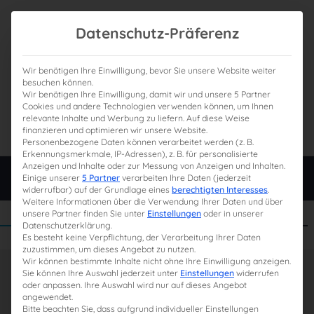
Datenschutz-Präferenz
Wir benötigen Ihre Einwilligung, bevor Sie unsere Website weiter
besuchen können.
Wir benötigen Ihre Einwilligung, damit wir und unsere 5 Partner
0
Gesamtpreis
Cookies und andere Technologien verwenden können, um Ihnen
relevante Inhalte und Werbung zu liefern. Auf diese Weise
0,00 €
finanzieren und optimieren wir unsere Website.
Personenbezogene Daten können verarbeitet werden (z. B.
Erkennungsmerkmale, IP-Adressen), z. B. für personalisierte
Anzeigen und Inhalte oder zur Messung von Anzeigen und Inhalten.
Login
Einige unserer
5 Partner
verarbeiten Ihre Daten (jederzeit
widerrufbar) auf der Grundlage eines
berechtigten Interesses
.
Weitere Informationen über die Verwendung Ihrer Daten und über
unsere Partner finden Sie unter
Einstellungen
oder in unserer
Datenschutzerklärung.
Es besteht keine Verpflichtung, der Verarbeitung Ihrer Daten
zuzustimmen, um dieses Angebot zu nutzen.
Wir können bestimmte Inhalte nicht ohne Ihre Einwilligung anzeigen.
Sie können Ihre Auswahl jederzeit unter
Einstellungen
widerrufen
oder anpassen. Ihre Auswahl wird nur auf dieses Angebot
angewendet.
Bitte beachten Sie, dass aufgrund individueller Einstellungen