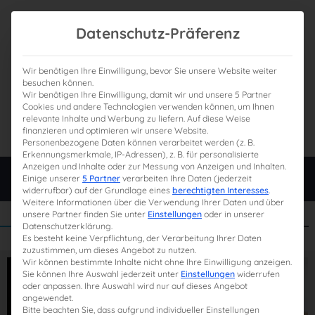
Datenschutz-Präferenz
Wir benötigen Ihre Einwilligung, bevor Sie unsere Website weiter
besuchen können.
Wir benötigen Ihre Einwilligung, damit wir und unsere 5 Partner
0
Gesamtpreis
Cookies und andere Technologien verwenden können, um Ihnen
relevante Inhalte und Werbung zu liefern. Auf diese Weise
0,00 €
finanzieren und optimieren wir unsere Website.
Personenbezogene Daten können verarbeitet werden (z. B.
Erkennungsmerkmale, IP-Adressen), z. B. für personalisierte
Anzeigen und Inhalte oder zur Messung von Anzeigen und Inhalten.
Login
Einige unserer
5 Partner
verarbeiten Ihre Daten (jederzeit
widerrufbar) auf der Grundlage eines
berechtigten Interesses
.
Weitere Informationen über die Verwendung Ihrer Daten und über
unsere Partner finden Sie unter
Einstellungen
oder in unserer
Datenschutzerklärung.
Es besteht keine Verpflichtung, der Verarbeitung Ihrer Daten
zuzustimmen, um dieses Angebot zu nutzen.
Wir können bestimmte Inhalte nicht ohne Ihre Einwilligung anzeigen.
Sie können Ihre Auswahl jederzeit unter
Einstellungen
widerrufen
oder anpassen. Ihre Auswahl wird nur auf dieses Angebot
angewendet.
Bitte beachten Sie, dass aufgrund individueller Einstellungen