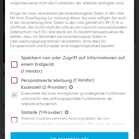
möglicherweise nicht alle Funktionen der Website verfügbar sind.
Einige Services verarbeiten personenbezogene Daten in den USA.
Mit Ihrer Einwilligung zur Nutzung dieser Services willigen Sie auch
in die Verarbeitung Ihrer Daten in den USA gemäß Art. 49 (1) lit. a
GDPR ein. Der EuGH stuft die USA als ein Land mit unzureichendem
Datenschutz nach EU-Standards ein. Es besteht beispielsweise die
Gefahr, dass US-Behörden personenbezogene Daten in
Überwachungsprogrammen verarbeiten, ohne dass für
Europäerinnen und Europäer eine Klagemöglichkeit besteht.
Im Folgenden finden Sie eine Liste der Zwecke des IAB Transparency
Speichern von oder Zugriff auf Informationen auf
einem Endgerät
(1 Vendor)
Mentoren-Programm
(1 Vendor)
Personalisierte Werbung
Start: sofort
Es folgt eine Liste der Service-Gruppen, für die eine Einwilligung er
Essenziell
(2 Provider)
Essenzielle Services ermöglichen grundlegende Funktionen
Zugriffsdauer: 9 Monate | 8 x 45 Minuten
und sind für das ordnungsgemäße Funktionieren der
Website erforderlich.
Preis:
995,00
€
Statistik
(1 Provider)
Statistik-Cookies sammeln Nutzungsdaten, die uns
Aufschluss darüber geben, wie unsere Besucher mit unserer
Website umgehen.
Produktanzahl:
Marketing
(3 Provider)