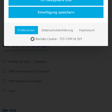
Ich akzeptiere alle
Marketing Services werden von Drittanbietern oder
Herausgebern genutzt, um personalisierte Werbung
In den Warenkorb
Einwilligung speichern
anzuzeigen. Sie tun dies, indem sie Besucher über Websites
hinweg verfolgen.
Externe Medien
(1 Provider)
Inhalte von Videoplattformen und Social-Media-Plattformen
Präferenzen
Datenschutzerklärung
Impressum
werden standardmäßig blockiert. Wenn externe Services
akzeptiert werden, ist für den Zugriff auf diese Inhalte keine
Borlabs Cookie - TCF-CMP Id: 323
manuelle Einwilligung mehr erforderlich.
Nicht-TCF-Standard
Aus- und Weiterbildungen
Master of Arts – Taxation
MBA International Taxation
Mitarbeiterschulungen
App
Service