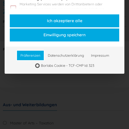
Start: 01.08.2022
Marketing Services werden von Drittanbietern oder
Herausgebern genutzt, um personalisierte Werbung
Zugriffsdauer: 30 Tage
anzuzeigen. Sie tun dies, indem sie Besucher über Websites
hinweg verfolgen.
Ich akzeptiere alle
Preis:
1.295,00
€
Externe Medien
(1 Provider)
Inhalte von Videoplattformen und Social-Media-Plattformen
Einwilligung speichern
werden standardmäßig blockiert. Wenn externe Services
akzeptiert werden, ist für den Zugriff auf diese Inhalte keine
manuelle Einwilligung mehr erforderlich.
Produktanzahl:
Nicht-TCF-Standard
Präferenzen
Datenschutzerklärung
Impressum
In den Warenkorb
Borlabs Cookie - TCF-CMP Id: 323
Aus- und Weiterbildungen
Master of Arts – Taxation