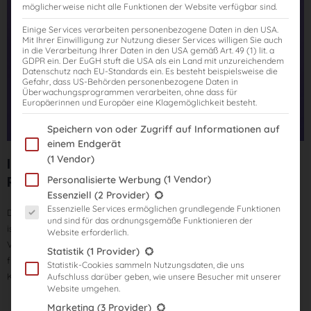
möglicherweise nicht alle Funktionen der Website verfügbar sind.
Einige Services verarbeiten personenbezogene Daten in den USA.
Mit Ihrer Einwilligung zur Nutzung dieser Services willigen Sie auch
in die Verarbeitung Ihrer Daten in den USA gemäß Art. 49 (1) lit. a
GDPR ein. Der EuGH stuft die USA als ein Land mit unzureichendem
Datenschutz nach EU-Standards ein. Es besteht beispielsweise die
Gefahr, dass US-Behörden personenbezogene Daten in
Überwachungsprogrammen verarbeiten, ohne dass für
Europäerinnen und Europäer eine Klagemöglichkeit besteht.
Im Folgenden finden Sie eine Liste der Zwecke des IAB Transparency
Speichern von oder Zugriff auf Informationen auf
einem Endgerät
(1 Vendor)
Intensiv-Klausuren-Kurs mit
Rechtsstand: 2021
(1 Vendor)
Personalisierte Werbung
Es folgt eine Liste der Service-Gruppen, für die eine Einwilligung er
Essenziell
(2 Provider)
Essenzielle Services ermöglichen grundlegende Funktionen
Dieser Kurs dient als intensive Vorbereitung auf das StB-Examen und
und sind für das ordnungsgemäße Funktionieren der
ist ideal für Prüfungskandidat*innen mit bereits umfangreichem
Website erforderlich.
Vorwissen, die bald in die Prüfung gehen. Durch das Lösen von 18
Statistik
(1 Provider)
früheren Originalklausuren stärken Sie Ihre Routine und geben Ihrer
Statistik-Cookies sammeln Nutzungsdaten, die uns
Klausurlösungstechnik den letzten Schliff.
Aufschluss darüber geben, wie unsere Besucher mit unserer
Website umgehen.
Marketing
(3 Provider)