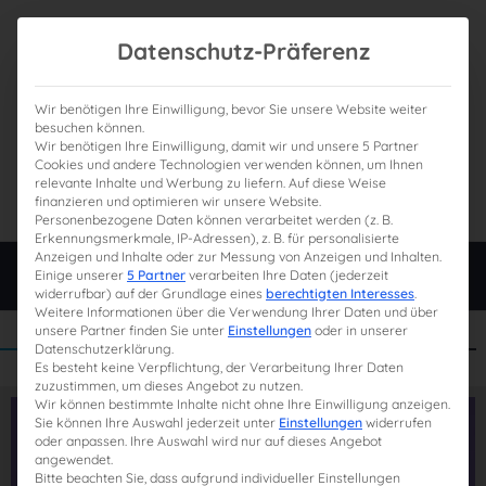
Datenschutz-Präferenz
Wir benötigen Ihre Einwilligung, bevor Sie unsere Website weiter
besuchen können.
Wir benötigen Ihre Einwilligung, damit wir und unsere 5 Partner
0
Gesamtpreis
Cookies und andere Technologien verwenden können, um Ihnen
relevante Inhalte und Werbung zu liefern. Auf diese Weise
0,00 €
finanzieren und optimieren wir unsere Website.
Personenbezogene Daten können verarbeitet werden (z. B.
Erkennungsmerkmale, IP-Adressen), z. B. für personalisierte
Anzeigen und Inhalte oder zur Messung von Anzeigen und Inhalten.
Login
Einige unserer
5 Partner
verarbeiten Ihre Daten (jederzeit
widerrufbar) auf der Grundlage eines
berechtigten Interesses
.
Weitere Informationen über die Verwendung Ihrer Daten und über
unsere Partner finden Sie unter
Einstellungen
oder in unserer
Datenschutzerklärung.
Es besteht keine Verpflichtung, der Verarbeitung Ihrer Daten
zuzustimmen, um dieses Angebot zu nutzen.
Wir können bestimmte Inhalte nicht ohne Ihre Einwilligung anzeigen.
Sie können Ihre Auswahl jederzeit unter
Einstellungen
widerrufen
oder anpassen. Ihre Auswahl wird nur auf dieses Angebot
angewendet.
Bitte beachten Sie, dass aufgrund individueller Einstellungen