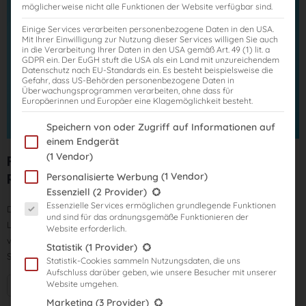
möglicherweise nicht alle Funktionen der Website verfügbar sind.
Einige Services verarbeiten personenbezogene Daten in den USA.
Mit Ihrer Einwilligung zur Nutzung dieser Services willigen Sie auch
in die Verarbeitung Ihrer Daten in den USA gemäß Art. 49 (1) lit. a
GDPR ein. Der EuGH stuft die USA als ein Land mit unzureichendem
Datenschutz nach EU-Standards ein. Es besteht beispielsweise die
Gefahr, dass US-Behörden personenbezogene Daten in
Überwachungsprogrammen verarbeiten, ohne dass für
Europäerinnen und Europäer eine Klagemöglichkeit besteht.
Im Folgenden finden Sie eine Liste der Zwecke des IAB Transparency
Speichern von oder Zugriff auf Informationen auf
einem Endgerät
(1 Vendor)
Fernkurs V1: digitale Lehrbriefe mit
Rechtsstand: 2026
(1 Vendor)
Personalisierte Werbung
Es folgt eine Liste der Service-Gruppen, für die eine Einwilligung er
Essenziell
(2 Provider)
Essenzielle Services ermöglichen grundlegende Funktionen
Dieser Kurs umfasst ca. 160 Lehrbriefe, die dir digital auf der Online-
und sind für das ordnungsgemäße Funktionieren der
Lernplattform zur Verfügung stehen. Mithilfe der Lehrbriefe lernst und
Website erforderlich.
vertiefst du den gesamten prüfungsrelevanten Stoff für das
Statistik
(1 Provider)
Steuerberaterexamen.
Statistik-Cookies sammeln Nutzungsdaten, die uns
Aufschluss darüber geben, wie unsere Besucher mit unserer
Website umgehen.
Mehr Informationen + Starttermine
Marketing
(3 Provider)