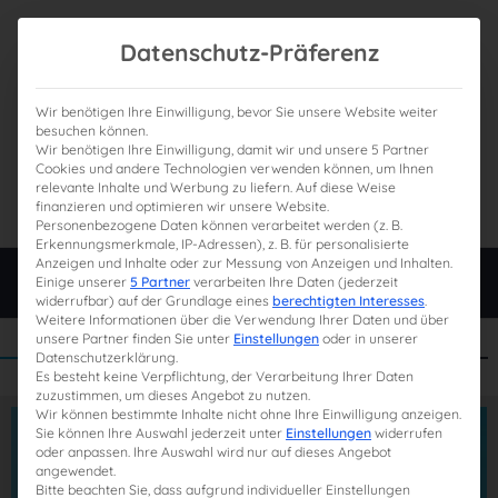
Datenschutz-Präferenz
Wir benötigen Ihre Einwilligung, bevor Sie unsere Website weiter
besuchen können.
Wir benötigen Ihre Einwilligung, damit wir und unsere 5 Partner
0
Gesamtpreis
Cookies und andere Technologien verwenden können, um Ihnen
relevante Inhalte und Werbung zu liefern. Auf diese Weise
0,00 €
finanzieren und optimieren wir unsere Website.
Personenbezogene Daten können verarbeitet werden (z. B.
Erkennungsmerkmale, IP-Adressen), z. B. für personalisierte
Anzeigen und Inhalte oder zur Messung von Anzeigen und Inhalten.
Login
Einige unserer
5 Partner
verarbeiten Ihre Daten (jederzeit
widerrufbar) auf der Grundlage eines
berechtigten Interesses
.
Weitere Informationen über die Verwendung Ihrer Daten und über
unsere Partner finden Sie unter
Einstellungen
oder in unserer
Datenschutzerklärung.
Es besteht keine Verpflichtung, der Verarbeitung Ihrer Daten
zuzustimmen, um dieses Angebot zu nutzen.
Wir können bestimmte Inhalte nicht ohne Ihre Einwilligung anzeigen.
Sie können Ihre Auswahl jederzeit unter
Einstellungen
widerrufen
oder anpassen. Ihre Auswahl wird nur auf dieses Angebot
angewendet.
Bitte beachten Sie, dass aufgrund individueller Einstellungen