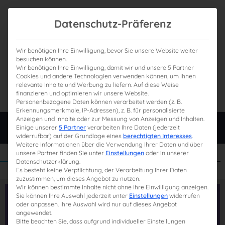
Datenschutz-Präferenz
Wir benötigen Ihre Einwilligung, bevor Sie unsere Website weiter
besuchen können.
Wir benötigen Ihre Einwilligung, damit wir und unsere 5 Partner
0
Gesamtpreis
Cookies und andere Technologien verwenden können, um Ihnen
relevante Inhalte und Werbung zu liefern. Auf diese Weise
0,00 €
finanzieren und optimieren wir unsere Website.
Personenbezogene Daten können verarbeitet werden (z. B.
Erkennungsmerkmale, IP-Adressen), z. B. für personalisierte
Anzeigen und Inhalte oder zur Messung von Anzeigen und Inhalten.
Login
Einige unserer
5 Partner
verarbeiten Ihre Daten (jederzeit
widerrufbar) auf der Grundlage eines
berechtigten Interesses
.
Weitere Informationen über die Verwendung Ihrer Daten und über
unsere Partner finden Sie unter
Einstellungen
oder in unserer
Datenschutzerklärung.
Es besteht keine Verpflichtung, der Verarbeitung Ihrer Daten
zuzustimmen, um dieses Angebot zu nutzen.
Wir können bestimmte Inhalte nicht ohne Ihre Einwilligung anzeigen.
Sie können Ihre Auswahl jederzeit unter
Einstellungen
widerrufen
oder anpassen. Ihre Auswahl wird nur auf dieses Angebot
angewendet.
Bitte beachten Sie, dass aufgrund individueller Einstellungen