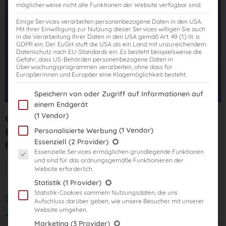
möglicherweise nicht alle Funktionen der Website verfügbar sind.
Einige Services verarbeiten personenbezogene Daten in den USA.
Mit Ihrer Einwilligung zur Nutzung dieser Services willigen Sie auch
in die Verarbeitung Ihrer Daten in den USA gemäß Art. 49 (1) lit. a
GDPR ein. Der EuGH stuft die USA als ein Land mit unzureichendem
Datenschutz nach EU-Standards ein. Es besteht beispielsweise die
Gefahr, dass US-Behörden personenbezogene Daten in
Überwachungsprogrammen verarbeiten, ohne dass für
Europäerinnen und Europäer eine Klagemöglichkeit besteht.
Im Folgenden finden Sie eine Liste der Zwecke des IAB Transparency
Speichern von oder Zugriff auf Informationen auf
einem Endgerät
(1 Vendor)
Original-Klausuren-Kurs (flexibel) Tag 1:
6 Klausuren mit Korrektur ohne
(1 Vendor)
Personalisierte Werbung
Es folgt eine Liste der Service-Gruppen, für die eine Einwilligung er
Essenziell
(2 Provider)
Fehleranalyse mit Rechtsstand: 2022
Essenzielle Services ermöglichen grundlegende Funktionen
und sind für das ordnungsgemäße Funktionieren der
Mehr Informationen + Starttermine
Website erforderlich.
Statistik
(1 Provider)
Statistik-Cookies sammeln Nutzungsdaten, die uns
Start: 12.10.2023
Aufschluss darüber geben, wie unsere Besucher mit unserer
Website umgehen.
Zugriffsdauer: 2 Jahre
Marketing
(3 Provider)