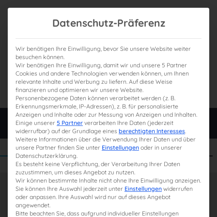
Datenschutz-Präferenz
Wir benötigen Ihre Einwilligung, bevor Sie unsere Website weiter
besuchen können.
Wir benötigen Ihre Einwilligung, damit wir und unsere 5 Partner
0
Gesamtpreis
Cookies und andere Technologien verwenden können, um Ihnen
relevante Inhalte und Werbung zu liefern. Auf diese Weise
0,00 €
finanzieren und optimieren wir unsere Website.
Personenbezogene Daten können verarbeitet werden (z. B.
Erkennungsmerkmale, IP-Adressen), z. B. für personalisierte
Anzeigen und Inhalte oder zur Messung von Anzeigen und Inhalten.
Login
Einige unserer
5 Partner
verarbeiten Ihre Daten (jederzeit
widerrufbar) auf der Grundlage eines
berechtigten Interesses
.
Weitere Informationen über die Verwendung Ihrer Daten und über
unsere Partner finden Sie unter
Einstellungen
oder in unserer
Datenschutzerklärung.
Es besteht keine Verpflichtung, der Verarbeitung Ihrer Daten
zuzustimmen, um dieses Angebot zu nutzen.
Wir können bestimmte Inhalte nicht ohne Ihre Einwilligung anzeigen.
Sie können Ihre Auswahl jederzeit unter
Einstellungen
widerrufen
oder anpassen. Ihre Auswahl wird nur auf dieses Angebot
angewendet.
Bitte beachten Sie, dass aufgrund individueller Einstellungen