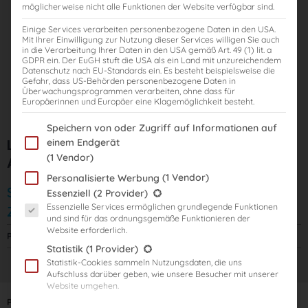
möglicherweise nicht alle Funktionen der Website verfügbar sind.
Einige Services verarbeiten personenbezogene Daten in den USA.
Mit Ihrer Einwilligung zur Nutzung dieser Services willigen Sie auch
in die Verarbeitung Ihrer Daten in den USA gemäß Art. 49 (1) lit. a
GDPR ein. Der EuGH stuft die USA als ein Land mit unzureichendem
Datenschutz nach EU-Standards ein. Es besteht beispielsweise die
Gefahr, dass US-Behörden personenbezogene Daten in
Überwachungsprogrammen verarbeiten, ohne dass für
Europäerinnen und Europäer eine Klagemöglichkeit besteht.
Im Folgenden finden Sie eine Liste der Zwecke des IAB Transparency
Speichern von oder Zugriff auf Informationen auf
Lernprogramm „Steuer-Azubi“ für das 3.
einem Endgerät
(1 Vendor)
Ausbildungsjahr
(1 Vendor)
Personalisierte Werbung
Start: sofort
Es folgt eine Liste der Service-Gruppen, für die eine Einwilligung er
Essenziell
(2 Provider)
Essenzielle Services ermöglichen grundlegende Funktionen
Zugriffsdauer: bis 31.07.2024
und sind für das ordnungsgemäße Funktionieren der
Website erforderlich.
Preis:
695,00
€
Statistik
(1 Provider)
Statistik-Cookies sammeln Nutzungsdaten, die uns
Aufschluss darüber geben, wie unsere Besucher mit unserer
Website umgehen.
Produktanzahl:
Marketing
(3 Provider)