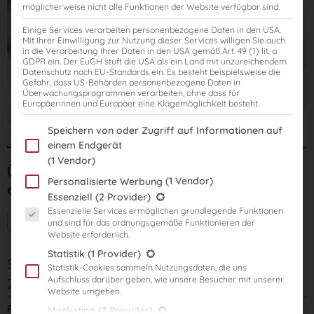
möglicherweise nicht alle Funktionen der Website verfügbar sind.
Einige Services verarbeiten personenbezogene Daten in den USA.
Mit Ihrer Einwilligung zur Nutzung dieser Services willigen Sie auch
in die Verarbeitung Ihrer Daten in den USA gemäß Art. 49 (1) lit. a
GDPR ein. Der EuGH stuft die USA als ein Land mit unzureichendem
Datenschutz nach EU-Standards ein. Es besteht beispielsweise die
Gefahr, dass US-Behörden personenbezogene Daten in
Überwachungsprogrammen verarbeiten, ohne dass für
Europäerinnen und Europäer eine Klagemöglichkeit besteht.
Im Folgenden finden Sie eine Liste der Zwecke des IAB Transparency
Speichern von oder Zugriff auf Informationen auf
einem Endgerät
(1 Vendor)
Übungs-Klausuren-Kurs V5: 18 Klausuren
(1 Vendor)
Personalisierte Werbung
ohne Korrektur mit Rechtsstand: 2025
Es folgt eine Liste der Service-Gruppen, für die eine Einwilligung er
Essenziell
(2 Provider)
Essenzielle Services ermöglichen grundlegende Funktionen
Mehr Informationen + Starttermine
und sind für das ordnungsgemäße Funktionieren der
Website erforderlich.
Statistik
(1 Provider)
Start: 20.08.2026
Statistik-Cookies sammeln Nutzungsdaten, die uns
Aufschluss darüber geben, wie unsere Besucher mit unserer
Zugriffsdauer: 2 Jahre
Website umgehen.
Preis:
895,00
€
Marketing
(3 Provider)