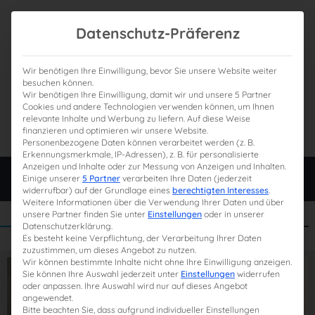
Datenschutz-Präferenz
Wir benötigen Ihre Einwilligung, bevor Sie unsere Website weiter
besuchen können.
Wir benötigen Ihre Einwilligung, damit wir und unsere 5 Partner
0
Gesamtpreis
Cookies und andere Technologien verwenden können, um Ihnen
relevante Inhalte und Werbung zu liefern. Auf diese Weise
0,00 €
finanzieren und optimieren wir unsere Website.
Personenbezogene Daten können verarbeitet werden (z. B.
Erkennungsmerkmale, IP-Adressen), z. B. für personalisierte
Anzeigen und Inhalte oder zur Messung von Anzeigen und Inhalten.
Login
Einige unserer
5 Partner
verarbeiten Ihre Daten (jederzeit
widerrufbar) auf der Grundlage eines
berechtigten Interesses
.
Weitere Informationen über die Verwendung Ihrer Daten und über
unsere Partner finden Sie unter
Einstellungen
oder in unserer
Datenschutzerklärung.
Es besteht keine Verpflichtung, der Verarbeitung Ihrer Daten
zuzustimmen, um dieses Angebot zu nutzen.
Wir können bestimmte Inhalte nicht ohne Ihre Einwilligung anzeigen.
Sie können Ihre Auswahl jederzeit unter
Einstellungen
widerrufen
oder anpassen. Ihre Auswahl wird nur auf dieses Angebot
angewendet.
Bitte beachten Sie, dass aufgrund individueller Einstellungen