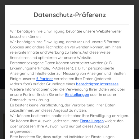
Datenschutz-Präferenz
Wir benötigen Ihre Einwilligung, bevor Sie unsere Website weiter
besuchen können.
Wir benötigen Ihre Einwilligung, damit wir und unsere 5 Partner
0
Gesamtpreis
Cookies und andere Technologien verwenden können, um Ihnen
relevante Inhalte und Werbung zu liefern. Auf diese Weise
0,00 €
finanzieren und optimieren wir unsere Website.
Personenbezogene Daten können verarbeitet werden (z. B.
Erkennungsmerkmale, IP-Adressen), z. B. für personalisierte
Anzeigen und Inhalte oder zur Messung von Anzeigen und Inhalten.
Login
Einige unserer
5 Partner
verarbeiten Ihre Daten (jederzeit
widerrufbar) auf der Grundlage eines
berechtigten Interesses
.
Weitere Informationen über die Verwendung Ihrer Daten und über
unsere Partner finden Sie unter
Einstellungen
oder in unserer
Datenschutzerklärung.
Es besteht keine Verpflichtung, der Verarbeitung Ihrer Daten
zuzustimmen, um dieses Angebot zu nutzen.
Wir können bestimmte Inhalte nicht ohne Ihre Einwilligung anzeigen.
Sie können Ihre Auswahl jederzeit unter
Einstellungen
widerrufen
oder anpassen. Ihre Auswahl wird nur auf dieses Angebot
angewendet.
Bitte beachten Sie, dass aufgrund individueller Einstellungen