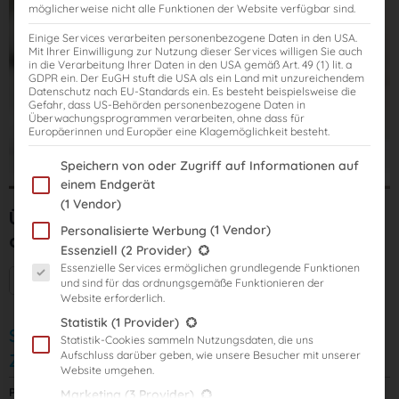
möglicherweise nicht alle Funktionen der Website verfügbar sind.
Einige Services verarbeiten personenbezogene Daten in den USA.
Mit Ihrer Einwilligung zur Nutzung dieser Services willigen Sie auch
in die Verarbeitung Ihrer Daten in den USA gemäß Art. 49 (1) lit. a
GDPR ein. Der EuGH stuft die USA als ein Land mit unzureichendem
Datenschutz nach EU-Standards ein. Es besteht beispielsweise die
Gefahr, dass US-Behörden personenbezogene Daten in
Überwachungsprogrammen verarbeiten, ohne dass für
Europäerinnen und Europäer eine Klagemöglichkeit besteht.
Im Folgenden finden Sie eine Liste der Zwecke des IAB Transparency
Speichern von oder Zugriff auf Informationen auf
einem Endgerät
(1 Vendor)
Übungs-Klausuren-Kurs V6: 30 Klausuren
(1 Vendor)
Personalisierte Werbung
ohne Korrektur mit Rechtsstand: 2025
Es folgt eine Liste der Service-Gruppen, für die eine Einwilligung er
Essenziell
(2 Provider)
Essenzielle Services ermöglichen grundlegende Funktionen
Mehr Informationen + Starttermine
und sind für das ordnungsgemäße Funktionieren der
Website erforderlich.
Statistik
(1 Provider)
Start: 03.09.2026
Statistik-Cookies sammeln Nutzungsdaten, die uns
Aufschluss darüber geben, wie unsere Besucher mit unserer
Zugriffsdauer: 2 Jahre
Website umgehen.
Preis:
1.395,00
€
Marketing
(3 Provider)