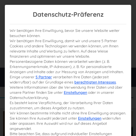
Datenschutz-Präferenz
Wir benötigen Ihre Einwilligung, bevor Sie unsere Website weiter
besuchen können.
Wir benötigen Ihre Einwilligung, damit wir und unsere 5 Partner
0
Gesamtpreis
Cookies und andere Technologien verwenden können, um Ihnen
relevante Inhalte und Werbung zu liefern. Auf diese Weise
0,00 €
finanzieren und optimieren wir unsere Website.
Personenbezogene Daten können verarbeitet werden (z. B.
Erkennungsmerkmale, IP-Adressen), z. B. für personalisierte
Anzeigen und Inhalte oder zur Messung von Anzeigen und Inhalten.
Login
Einige unserer
5 Partner
verarbeiten Ihre Daten (jederzeit
widerrufbar) auf der Grundlage eines
berechtigten Interesses
.
Weitere Informationen über die Verwendung Ihrer Daten und über
unsere Partner finden Sie unter
Einstellungen
oder in unserer
Datenschutzerklärung.
Es besteht keine Verpflichtung, der Verarbeitung Ihrer Daten
zuzustimmen, um dieses Angebot zu nutzen.
Wir können bestimmte Inhalte nicht ohne Ihre Einwilligung anzeigen.
Sie können Ihre Auswahl jederzeit unter
Einstellungen
widerrufen
oder anpassen. Ihre Auswahl wird nur auf dieses Angebot
angewendet.
Bitte beachten Sie, dass aufgrund individueller Einstellungen