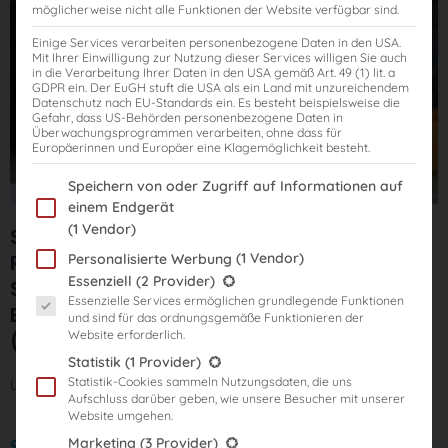
möglicherweise nicht alle Funktionen der Website verfügbar sind.
Einige Services verarbeiten personenbezogene Daten in den USA.
Mit Ihrer Einwilligung zur Nutzung dieser Services willigen Sie auch
in die Verarbeitung Ihrer Daten in den USA gemäß Art. 49 (1) lit. a
GDPR ein. Der EuGH stuft die USA als ein Land mit unzureichendem
Datenschutz nach EU-Standards ein. Es besteht beispielsweise die
Gefahr, dass US-Behörden personenbezogene Daten in
Überwachungsprogrammen verarbeiten, ohne dass für
Europäerinnen und Europäer eine Klagemöglichkeit besteht.
Im Folgenden finden Sie eine Liste der Zwecke des IAB Transparency
Speichern von oder Zugriff auf Informationen auf
einem Endgerät
(1 Vendor)
StB-Examenstraining: Dein
(1 Vendor)
Rettungsanker bis zur
Personalisierte Werbung
Es folgt eine Liste der Service-Gruppen, für die eine Einwilligung er
Essenziell
(2 Provider)
Steuerberaterprüfung inkl.
Essenzielle Services ermöglichen grundlegende Funktionen
Bibiliothekszugriff zu allen Webinaren
und sind für das ordnungsgemäße Funktionieren der
Website erforderlich.
(Tax Coach)
Statistik
(1 Provider)
Statistik-Cookies sammeln Nutzungsdaten, die uns
Uhrzeit:
jew.
von
19:00 Uhr bis 20:30 Uhr
Aufschluss darüber geben, wie unsere Besucher mit unserer
Website umgehen.
Marketing
(3 Provider)
Start: 04.07.2023