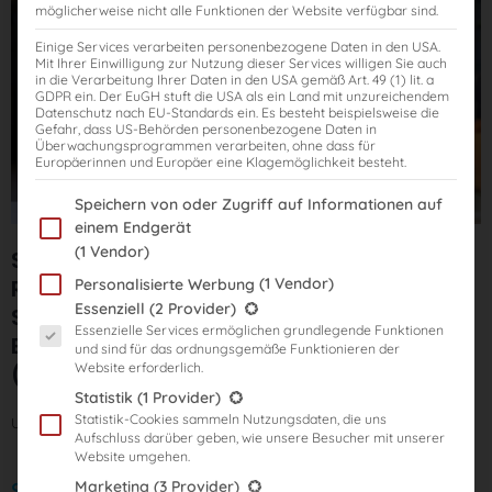
möglicherweise nicht alle Funktionen der Website verfügbar sind.
Einige Services verarbeiten personenbezogene Daten in den USA.
Mit Ihrer Einwilligung zur Nutzung dieser Services willigen Sie auch
in die Verarbeitung Ihrer Daten in den USA gemäß Art. 49 (1) lit. a
GDPR ein. Der EuGH stuft die USA als ein Land mit unzureichendem
Datenschutz nach EU-Standards ein. Es besteht beispielsweise die
Gefahr, dass US-Behörden personenbezogene Daten in
Überwachungsprogrammen verarbeiten, ohne dass für
Europäerinnen und Europäer eine Klagemöglichkeit besteht.
Im Folgenden finden Sie eine Liste der Zwecke des IAB Transparency
Speichern von oder Zugriff auf Informationen auf
einem Endgerät
(1 Vendor)
StB-Examenstraining: Dein
(1 Vendor)
Rettungsanker bis zur
Personalisierte Werbung
Es folgt eine Liste der Service-Gruppen, für die eine Einwilligung er
Essenziell
(2 Provider)
Steuerberaterprüfung inkl.
Essenzielle Services ermöglichen grundlegende Funktionen
Bibiliothekszugriff zu allen Webinaren
und sind für das ordnungsgemäße Funktionieren der
Website erforderlich.
(Tax Coach)
Statistik
(1 Provider)
Statistik-Cookies sammeln Nutzungsdaten, die uns
Uhrzeit:
jew.
von
19:00 Uhr bis 20:30 Uhr
Aufschluss darüber geben, wie unsere Besucher mit unserer
Website umgehen.
Marketing
(3 Provider)
Start: 05.09.2023