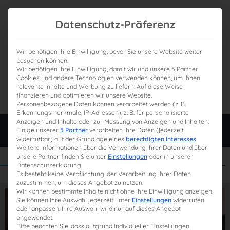
Datenschutz-Präferenz
Wir benötigen Ihre Einwilligung, bevor Sie unsere Website weiter
besuchen können.
Wir benötigen Ihre Einwilligung, damit wir und unsere 5 Partner
0
Gesamtpreis
Cookies und andere Technologien verwenden können, um Ihnen
relevante Inhalte und Werbung zu liefern. Auf diese Weise
0,00 €
finanzieren und optimieren wir unsere Website.
Personenbezogene Daten können verarbeitet werden (z. B.
Erkennungsmerkmale, IP-Adressen), z. B. für personalisierte
Anzeigen und Inhalte oder zur Messung von Anzeigen und Inhalten.
Login
Einige unserer
5 Partner
verarbeiten Ihre Daten (jederzeit
widerrufbar) auf der Grundlage eines
berechtigten Interesses
.
Weitere Informationen über die Verwendung Ihrer Daten und über
unsere Partner finden Sie unter
Einstellungen
oder in unserer
Datenschutzerklärung.
Es besteht keine Verpflichtung, der Verarbeitung Ihrer Daten
zuzustimmen, um dieses Angebot zu nutzen.
Wir können bestimmte Inhalte nicht ohne Ihre Einwilligung anzeigen.
Sie können Ihre Auswahl jederzeit unter
Einstellungen
widerrufen
oder anpassen. Ihre Auswahl wird nur auf dieses Angebot
angewendet.
Bitte beachten Sie, dass aufgrund individueller Einstellungen