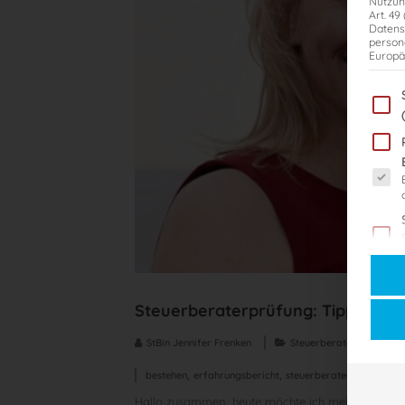
Nutzun
Art. 49
Datens
person
Europä
Im Fol
Es fol
Steuerberaterprüfung: Tipps und T
,
StBin Jennifer Frenken
Steuerberaterexamen
S
,
,
,
bestehen
erfahrungsbericht
steuerberaterexamen
ti
Hallo zusammen, heute möchte ich meine persönlic