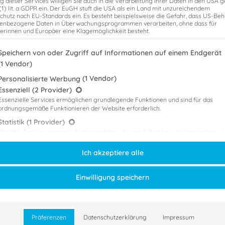
g dieser Services willigen Sie auch in die Verarbeitung Ihrer Daten in den USA
 (1) lit. a GDPR ein. Der EuGH stuft die USA als ein Land mit unzureichendem
chutz nach EU-Standards ein. Es besteht beispielsweise die Gefahr, dass US-Be
enbezogene Daten in Überwachungsprogrammen verarbeiten, ohne dass für
erinnen und Europäer eine Klagemöglichkeit besteht.
genden finden Sie eine Liste der Zwecke des IAB Transparency and Consent
Speichern von oder Zugriff auf Informationen auf einem Endgerät
(1 Vendor)
(1 Vendor)
Personalisierte Werbung
gt eine Liste der Service-Gruppen, für die eine Einwilligung erteilt werden
Essenziell
(2 Provider)
Essenzielle Services ermöglichen grundlegende Funktionen und sind für das
ordnungsgemäße Funktionieren der Website erforderlich.
Statistik
(1 Provider)
Statistik-Cookies sammeln Nutzungsdaten, die uns Aufschluss darüber geben, w
unsere Besucher mit unserer Website umgehen.
Ich akzeptiere alle
Marketing
(3 Provider)
Marketing Services werden von Drittanbietern oder Herausgebern genutzt, um
ricks für den Erfolg
personalisierte Werbung anzuzeigen. Sie tun dies, indem sie Besucher über Web
Einwilligung speichern
hinweg verfolgen.
teuerberatervorbereitung
Externe Medien
(1 Provider)
Inhalte von Videoplattformen und Social-Media-Plattformen werden standardmä
,
pps
tricks
blockiert. Wenn externe Services akzeptiert werden, ist für den Zugriff auf diese
Präferenzen
Datenschutzerklärung
Impressum
Inhalte keine manuelle Einwilligung mehr erforderlich.
hen Erfahrungen mit euch teilen, die ich während der schriftlichen