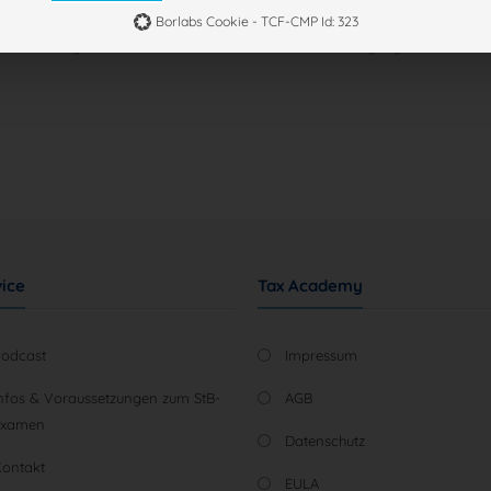
Nicht-TCF-Standard
ss das Steuerberaterexamen für viele von euch ein großes Thema ist, und
Borlabs Cookie - TCF-CMP Id: 323
ps ein wenig weiterhelfen zu können und euch die Aufregung zu nehmen.
ice
Tax Academy
Podcast
Impressum
nfos & Voraussetzungen zum StB-
AGB
Examen
Datenschutz
Kontakt
EULA