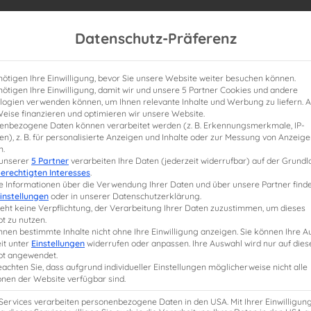
Datenschutz-Präferenz
nötigen Ihre Einwilligung, bevor Sie unsere Website weiter besuchen können.
nötigen Ihre Einwilligung, damit wir und unsere 5 Partner Cookies und andere
logien verwenden können, um Ihnen relevante Inhalte und Werbung zu liefern. A
Weise finanzieren und optimieren wir unsere Website.
enbezogene Daten können verarbeitet werden (z. B. Erkennungsmerkmale, IP-
n), z. B. für personalisierte Anzeigen und Inhalte oder zur Messung von Anzeig
n.
e StB-Weiterbildung
Lernplanung
Studium
 unserer
5 Partner
verarbeiten Ihre Daten (jederzeit widerrufbar) auf der Grund
erechtigten Interesses
.
e Informationen über die Verwendung Ihrer Daten und über unsere Partner finde
instellungen
oder in unserer Datenschutzerklärung.
teht keine Verpflichtung, der Verarbeitung Ihrer Daten zuzustimmen, um dieses
t zu nutzen.
nnen bestimmte Inhalte nicht ohne Ihre Einwilligung anzeigen. Sie können Ihre 
it unter
Einstellungen
widerrufen oder anpassen. Ihre Auswahl wird nur auf dies
t angewendet.
eachten Sie, dass aufgrund individueller Einstellungen möglicherweise nicht alle
onen der Website verfügbar sind.
 Services verarbeiten personenbezogene Daten in den USA. Mit Ihrer Einwilligun