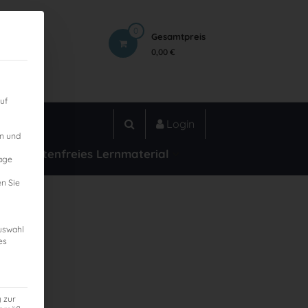
0
Gesamtpreis
0,00 €
uf
Login
en und
Kostenfreies Lernmaterial
lage
n Sie
Auswahl
es
g zur