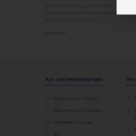
Steuerberaterprüfung gemacht habe. Ich weiß, da
hoffe, euch mit meiner Erzählung und meinen Tip
Nervosität am Prüfungstag […]
Weiterlesen
Aus- und Weiterbildungen
Serv
Master of Arts – Taxation
MBA International Taxation
I
Mitarbeiterschulungen
App