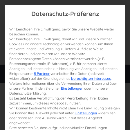
Datenschutz-Präferenz
Wir benötigen Ihre Einwilligung, bevor Sie unsere Website weiter
besuchen können.
Wir benötigen Ihre Einwilligung, damit wir und unsere 5 Partner
0
Gesamtpreis
Cookies und andere Technologien verwenden können, um Ihnen
relevante Inhalte und Werbung zu liefern. Auf diese Weise
0,00 €
finanzieren und optimieren wir unsere Website.
Personenbezogene Daten können verarbeitet werden (z. B.
Erkennungsmerkmale, IP-Adressen), z. B. für personalisierte
Anzeigen und Inhalte oder zur Messung von Anzeigen und Inhalten.
Login
Einige unserer
5 Partner
verarbeiten Ihre Daten (jederzeit
widerrufbar) auf der Grundlage eines
berechtigten Interesses
.
Weitere Informationen über die Verwendung Ihrer Daten und über
unsere Partner finden Sie unter
Einstellungen
oder in unserer
29. Juli 2024
Datenschutzerklärung.
Es besteht keine Verpflichtung, der Verarbeitung Ihrer Daten
zuzustimmen, um dieses Angebot zu nutzen.
Wir können bestimmte Inhalte nicht ohne Ihre Einwilligung anzeigen.
Sie können Ihre Auswahl jederzeit unter
Einstellungen
widerrufen
oder anpassen. Ihre Auswahl wird nur auf dieses Angebot
angewendet.
Bitte beachten Sie, dass aufgrund individueller Einstellungen