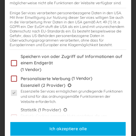
möglicherweise nicht alle Funktionen der Website verfügbar sind.
Einige Services verarbeiten personenbezogene Daten in den USA.
Digitale Steuerberaterprüfung
Mit Ihrer Einwilligung zur Nutzung dieser Services willigen Sie auch
in die Verarbeitung Ihrer Daten in den USA gemäß Art. 49 (1) lit. a
GDPR ein. Der EuGH stuft die USA als ein Land mit unzureichendem
Dr. Jörg Lindemer
Steuerberaterexamen
Datenschutz nach EU-Standards ein. Es besteht beispielsweise die
Gefahr, dass US-Behörden personenbezogene Daten in
,
,
,
,
,
digital
klausuren
stb
stb-examen
steuerberaterexamen
Überwachungsprogrammen verarbeiten, ohne dass für
steuerberaterprüfung
Europäerinnen und Europäer eine Klagemöglichkeit besteht.
Traditionell war die schriftliche Steuerberaterprüfung ein Inbegriff
Im Folgenden finden Sie eine Liste der Zwecke des IAB Transparency
Speichern von oder Zugriff auf Informationen auf
für eine analoge Arbeitsweise: Stift und Papier bestimmten das Bild.
einem Endgerät
Doch nun hält die Digitalisierung auch in den Prüfungsräumen
(1 Vendor)
Einzug. Seit dem 1. August 2022 ermöglicht ein neues Gesetz zur
(1 Vendor)
Personalisierte Werbung
Modernisierung des notariellen Berufsrechts, die schriftliche
Es folgt eine Liste der Service-Gruppen, für die eine Einwilligung er
Essenziell
(2 Provider)
Steuerberaterprüfung auch elektronisch abzulegen. Vorteile der
Essenzielle Services ermöglichen grundlegende Funktionen
digitalen Steuerberaterprüfung Heutzutage sind viele Menschen […]
und sind für das ordnungsgemäße Funktionieren der
Website erforderlich.
Weiterlesen
Statistik
(1 Provider)
Statistik-Cookies sammeln Nutzungsdaten, die uns
Aufschluss darüber geben, wie unsere Besucher mit unserer
Website umgehen.
Ich akzeptiere alle
Marketing
(3 Provider)