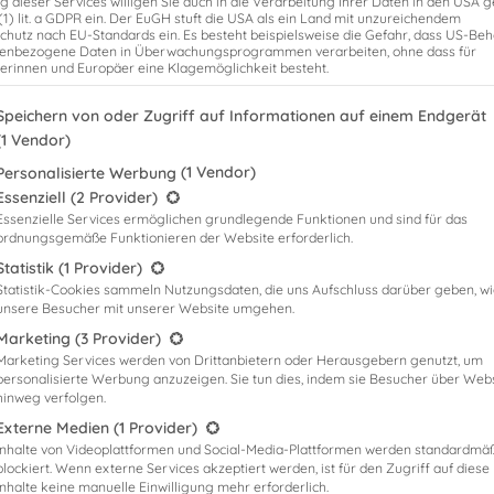
g dieser Services willigen Sie auch in die Verarbeitung Ihrer Daten in den USA
 (1) lit. a GDPR ein. Der EuGH stuft die USA als ein Land mit unzureichendem
chutz nach EU-Standards ein. Es besteht beispielsweise die Gefahr, dass US-Be
enbezogene Daten in Überwachungsprogrammen verarbeiten, ohne dass für
erinnen und Europäer eine Klagemöglichkeit besteht.
genden finden Sie eine Liste der Zwecke des IAB Transparency and Consent
Speichern von oder Zugriff auf Informationen auf einem Endgerät
(1 Vendor)
(1 Vendor)
Personalisierte Werbung
X Klausur
gt eine Liste der Service-Gruppen, für die eine Einwilligung erteilt werden
Essenziell
(2 Provider)
Essenzielle Services ermöglichen grundlegende Funktionen und sind für das
ordnungsgemäße Funktionieren der Website erforderlich.
Statistik
(1 Provider)
,
rklausuren
Steuerberatervorbereitung
Statistik-Cookies sammeln Nutzungsdaten, die uns Aufschluss darüber geben, w
,
,
,
unsere Besucher mit unserer Website umgehen.
n
steuerberaterexamen
steuerberaterprüfung
vorbereitungskurse
Marketing
(3 Provider)
tzten Wochen der Vorbereitung meine besten Tipps und Tricks für das
Marketing Services werden von Drittanbietern oder Herausgebern genutzt, um
ie letzten Jahre habe ich diese in die „10 Gebote zur 3,X Klausur“
personalisierte Werbung anzuzeigen. Sie tun dies, indem sie Besucher über Web
he Zeit nochmal einige hilfreiche Informationen mitgeben zu können.
hinweg verfolgen.
Externe Medien
(1 Provider)
Inhalte von Videoplattformen und Social-Media-Plattformen werden standardmä
blockiert. Wenn externe Services akzeptiert werden, ist für den Zugriff auf diese
Inhalte keine manuelle Einwilligung mehr erforderlich.