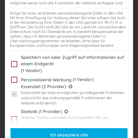
möglicherweise nicht alle Funktionen der Website verfügbar sind.
Einige Services verarbeiten personenbezogene Daten in den USA.
Steuerberaterprüfung: Ablauf des
Mit Ihrer Einwilligung zur Nutzung dieser Services willigen Sie auch
in die Verarbeitung Ihrer Daten in den USA gemäß Art. 49 (1) lit. a
Steuerberaterexamens
GDPR ein. Der EuGH stuft die USA als ein Land mit unzureichendem
Datenschutz nach EU-Standards ein. Es besteht beispielsweise die
Dr. Jörg Lindemer
Gefahr, dass US-Behörden personenbezogene Daten in
Überwachungsprogrammen verarbeiten, ohne dass für
Europäerinnen und Europäer eine Klagemöglichkeit besteht.
,
,
,
Mündliche Prüfung
Steuerberater
Steuerberaterexamen
Steuerberaterklausuren
Im Folgenden finden Sie eine Liste der Zwecke des IAB Transparency
Speichern von oder Zugriff auf Informationen auf
,
,
,
,
,
ablauf
inhalt
klausuren
kurzvortrag
mündlich
mündliche
einem Endgerät
,
,
steuerberaterprüfung
Schriftliche Steuerberaterprüfung
stb-examen
(1 Vendor)
Die Steuerberaterprüfung ist eine der anspruchsvollsten beruflichen
(1 Vendor)
Personalisierte Werbung
Qualifikationen und besteht aus zwei wesentlichen Abschnitten: einer
Es folgt eine Liste der Service-Gruppen, für die eine Einwilligung er
Essenziell
(2 Provider)
schriftlichen Prüfung und einer mündlichen Prüfung. Beide
Essenzielle Services ermöglichen grundlegende Funktionen
Abschnitte sind darauf ausgelegt, dein umfassendes Fachwissen
und sind für das ordnungsgemäße Funktionieren der
Website erforderlich.
sowie deine berufliche Eignung zu testen. Hier erhältst du einen
Statistik
(1 Provider)
umfassenden Überblick über den Ablauf der Steuerberaterprüfung.
Statistik-Cookies sammeln Nutzungsdaten, die uns
Der schriftliche Teil der Steuerberaterprüfung Der schriftliche Teil
Aufschluss darüber geben, wie unsere Besucher mit unserer
bildet […]
Website umgehen.
Ich akzeptiere alle
Marketing
(3 Provider)