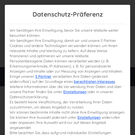
Datenschutz-Präferenz
Wir benötigen Ihre Einwilligung, bevor Sie unsere Website weiter
besuchen können.
Wir benötigen Ihre Einwilligung, damit wir und unsere 5 Partner
0
Gesamtpreis
Cookies und andere Technologien verwenden können, um Ihnen
relevante Inhalte und Werbung zu liefern. Auf diese Weise
0,00 €
finanzieren und optimieren wir unsere Website.
Personenbezogene Daten können verarbeitet werden (z. B.
Erkennungsmerkmale, IP-Adressen), z. B. für personalisierte
Anzeigen und Inhalte oder zur Messung von Anzeigen und Inhalten.
Login
Einige unserer
5 Partner
verarbeiten Ihre Daten (jederzeit
widerrufbar) auf der Grundlage eines
berechtigten Interesses
.
Weitere Informationen über die Verwendung Ihrer Daten und über
unsere Partner finden Sie unter
Einstellungen
oder in unserer
31. Juli 2024
Datenschutzerklärung.
Es besteht keine Verpflichtung, der Verarbeitung Ihrer Daten
zuzustimmen, um dieses Angebot zu nutzen.
Wir können bestimmte Inhalte nicht ohne Ihre Einwilligung anzeigen.
Sie können Ihre Auswahl jederzeit unter
Einstellungen
widerrufen
oder anpassen. Ihre Auswahl wird nur auf dieses Angebot
angewendet.
Bitte beachten Sie, dass aufgrund individueller Einstellungen