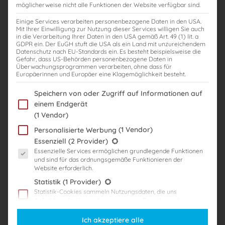
möglicherweise nicht alle Funktionen der Website verfügbar sind.
Einige Services verarbeiten personenbezogene Daten in den USA.
Steuerberaterprüfung: Ablauf des
Mit Ihrer Einwilligung zur Nutzung dieser Services willigen Sie auch
in die Verarbeitung Ihrer Daten in den USA gemäß Art. 49 (1) lit. a
Steuerberaterexamens
GDPR ein. Der EuGH stuft die USA als ein Land mit unzureichendem
Datenschutz nach EU-Standards ein. Es besteht beispielsweise die
Dr. Jörg Lindemer
Gefahr, dass US-Behörden personenbezogene Daten in
Überwachungsprogrammen verarbeiten, ohne dass für
Europäerinnen und Europäer eine Klagemöglichkeit besteht.
,
,
,
Mündliche Prüfung
Steuerberater
Steuerberaterexamen
Steuerberaterklausuren
Im Folgenden finden Sie eine Liste der Zwecke des IAB Transparency
Speichern von oder Zugriff auf Informationen auf
,
,
,
,
,
ablauf
inhalt
klausuren
kurzvortrag
mündlich
mündliche
einem Endgerät
,
,
steuerberaterprüfung
Schriftliche Steuerberaterprüfung
stb-examen
(1 Vendor)
Die Steuerberaterprüfung ist eine der anspruchsvollsten beruflichen
(1 Vendor)
Personalisierte Werbung
Qualifikationen und besteht aus zwei wesentlichen Abschnitten: einer
Es folgt eine Liste der Service-Gruppen, für die eine Einwilligung er
Essenziell
(2 Provider)
schriftlichen Prüfung und einer mündlichen Prüfung. Beide
Essenzielle Services ermöglichen grundlegende Funktionen
Abschnitte sind darauf ausgelegt, dein umfassendes Fachwissen
und sind für das ordnungsgemäße Funktionieren der
Website erforderlich.
sowie deine berufliche Eignung zu testen. Hier erhältst du einen
Statistik
(1 Provider)
umfassenden Überblick über den Ablauf der Steuerberaterprüfung.
Statistik-Cookies sammeln Nutzungsdaten, die uns
Der schriftliche Teil der Steuerberaterprüfung Der schriftliche Teil
Aufschluss darüber geben, wie unsere Besucher mit unserer
bildet […]
Website umgehen.
Ich akzeptiere alle
Marketing
(3 Provider)