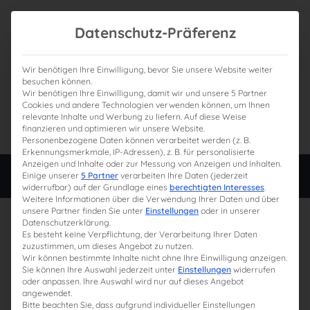
Datenschutz-Präferenz
Wir benötigen Ihre Einwilligung, bevor Sie unsere Website weiter
besuchen können.
Wir benötigen Ihre Einwilligung, damit wir und unsere 5 Partner
0
Gesamtpreis
Cookies und andere Technologien verwenden können, um Ihnen
relevante Inhalte und Werbung zu liefern. Auf diese Weise
0,00 €
finanzieren und optimieren wir unsere Website.
Personenbezogene Daten können verarbeitet werden (z. B.
Erkennungsmerkmale, IP-Adressen), z. B. für personalisierte
Anzeigen und Inhalte oder zur Messung von Anzeigen und Inhalten.
Login
Einige unserer
5 Partner
verarbeiten Ihre Daten (jederzeit
widerrufbar) auf der Grundlage eines
berechtigten Interesses
.
Weitere Informationen über die Verwendung Ihrer Daten und über
unsere Partner finden Sie unter
Einstellungen
oder in unserer
31. Juli 2024
Datenschutzerklärung.
Es besteht keine Verpflichtung, der Verarbeitung Ihrer Daten
zuzustimmen, um dieses Angebot zu nutzen.
Wir können bestimmte Inhalte nicht ohne Ihre Einwilligung anzeigen.
Sie können Ihre Auswahl jederzeit unter
Einstellungen
widerrufen
oder anpassen. Ihre Auswahl wird nur auf dieses Angebot
angewendet.
Bitte beachten Sie, dass aufgrund individueller Einstellungen