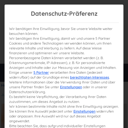
Datenschutz-Präferenz
Wir benötigen Ihre Einwilligung, bevor Sie unsere Website weiter
besuchen können.
Wir benötigen Ihre Einwilligung, damit wir und unsere 5 Partner
0
Gesamtpreis
Cookies und andere Technologien verwenden können, um Ihnen
relevante Inhalte und Werbung zu liefern. Auf diese Weise
0,00 €
finanzieren und optimieren wir unsere Website.
Personenbezogene Daten können verarbeitet werden (z. B.
Erkennungsmerkmale, IP-Adressen), z. B. für personalisierte
Anzeigen und Inhalte oder zur Messung von Anzeigen und Inhalten.
Login
Einige unserer
5 Partner
verarbeiten Ihre Daten (jederzeit
widerrufbar) auf der Grundlage eines
berechtigten Interesses
.
Weitere Informationen über die Verwendung Ihrer Daten und über
Home
»
Steuerberaterprüfung: Ablauf des Steuerberaterexamens
unsere Partner finden Sie unter
Einstellungen
oder in unserer
Datenschutzerklärung.
Juli 31, 2024
Es besteht keine Verpflichtung, der Verarbeitung Ihrer Daten
zuzustimmen, um dieses Angebot zu nutzen.
Wir können bestimmte Inhalte nicht ohne Ihre Einwilligung anzeigen.
Sie können Ihre Auswahl jederzeit unter
Einstellungen
widerrufen
oder anpassen. Ihre Auswahl wird nur auf dieses Angebot
angewendet.
Bitte beachten Sie, dass aufgrund individueller Einstellungen