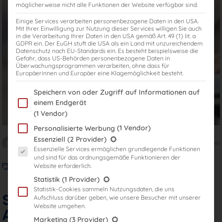
möglicherweise nicht alle Funktionen der Website verfügbar sind.
Einige Services verarbeiten personenbezogene Daten in den USA.
Mit Ihrer Einwilligung zur Nutzung dieser Services willigen Sie auch
in die Verarbeitung Ihrer Daten in den USA gemäß Art. 49 (1) lit. a
GDPR ein. Der EuGH stuft die USA als ein Land mit unzureichendem
Datenschutz nach EU-Standards ein. Es besteht beispielsweise die
Gefahr, dass US-Behörden personenbezogene Daten in
Überwachungsprogrammen verarbeiten, ohne dass für
Europäerinnen und Europäer eine Klagemöglichkeit besteht.
Im Folgenden finden Sie eine Liste der Zwecke des IAB Transparency
Speichern von oder Zugriff auf Informationen auf
einem Endgerät
(1 Vendor)
(1 Vendor)
Personalisierte Werbung
Es folgt eine Liste der Service-Gruppen, für die eine Einwilligung er
Essenziell
(2 Provider)
Verfasst von
Dr. Jörg Lindemer
Zu weiteren Blogbeiträgen
Essenzielle Services ermöglichen grundlegende Funktionen
und sind für das ordnungsgemäße Funktionieren der
Mündliche Prüfung
,
Steuerberater
,
Steuerberaterexamen
,
Website erforderlich.
Steuerberaterklausuren
Statistik
(1 Provider)
Statistik-Cookies sammeln Nutzungsdaten, die uns
Steuerberaterprüfung:
Aufschluss darüber geben, wie unsere Besucher mit unserer
Website umgehen.
Ablauf des
Marketing
(3 Provider)