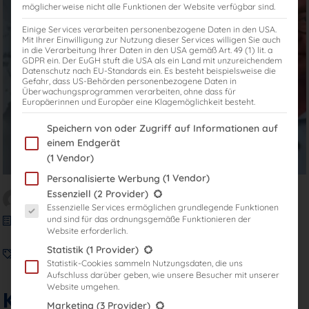
möglicherweise nicht alle Funktionen der Website verfügbar sind.
Einige Services verarbeiten personenbezogene Daten in den USA.
Mit Ihrer Einwilligung zur Nutzung dieser Services willigen Sie auch
in die Verarbeitung Ihrer Daten in den USA gemäß Art. 49 (1) lit. a
GDPR ein. Der EuGH stuft die USA als ein Land mit unzureichendem
Datenschutz nach EU-Standards ein. Es besteht beispielsweise die
Gefahr, dass US-Behörden personenbezogene Daten in
Überwachungsprogrammen verarbeiten, ohne dass für
Europäerinnen und Europäer eine Klagemöglichkeit besteht.
Im Folgenden finden Sie eine Liste der Zwecke des IAB Transparency
Speichern von oder Zugriff auf Informationen auf
einem Endgerät
(1 Vendor)
(1 Vendor)
Personalisierte Werbung
Es folgt eine Liste der Service-Gruppen, für die eine Einwilligung er
Essenziell
(2 Provider)
Verfasst von
Prof. Dr. Wolfgang Kessler
Essenzielle Services ermöglichen grundlegende Funktionen
und sind für das ordnungsgemäße Funktionieren der
Zu weiteren Blogbeiträgen
Website erforderlich.
MBA International Taxation
,
Universität Freiburg
,
Statistik
(1 Provider)
Statistik-Cookies sammeln Nutzungsdaten, die uns
Weiterbildungsstudiengang
Aufschluss darüber geben, wie unsere Besucher mit unserer
Website umgehen.
Karriere im Steuerrecht
Marketing
(3 Provider)