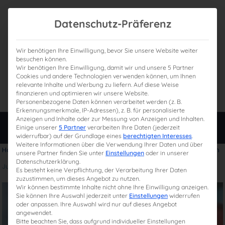
Datenschutz-Präferenz
Wir benötigen Ihre Einwilligung, bevor Sie unsere Website weiter
besuchen können.
Wir benötigen Ihre Einwilligung, damit wir und unsere 5 Partner
0
Gesamtpreis
Cookies und andere Technologien verwenden können, um Ihnen
relevante Inhalte und Werbung zu liefern. Auf diese Weise
0,00 €
finanzieren und optimieren wir unsere Website.
Personenbezogene Daten können verarbeitet werden (z. B.
Erkennungsmerkmale, IP-Adressen), z. B. für personalisierte
Anzeigen und Inhalte oder zur Messung von Anzeigen und Inhalten.
Login
Einige unserer
5 Partner
verarbeiten Ihre Daten (jederzeit
widerrufbar) auf der Grundlage eines
berechtigten Interesses
.
Weitere Informationen über die Verwendung Ihrer Daten und über
Home
»
Karriere im Steuerrecht fördern: MBA International Taxation
unsere Partner finden Sie unter
Einstellungen
oder in unserer
Datenschutzerklärung.
Juli 30, 2024
Es besteht keine Verpflichtung, der Verarbeitung Ihrer Daten
zuzustimmen, um dieses Angebot zu nutzen.
Wir können bestimmte Inhalte nicht ohne Ihre Einwilligung anzeigen.
Sie können Ihre Auswahl jederzeit unter
Einstellungen
widerrufen
oder anpassen. Ihre Auswahl wird nur auf dieses Angebot
angewendet.
Bitte beachten Sie, dass aufgrund individueller Einstellungen