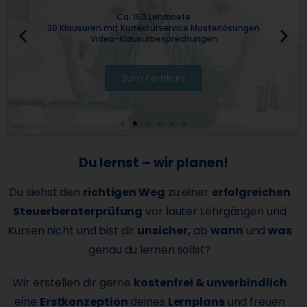
Ca. 160 Lehrbriefe
30 Klausuren mit Korrekturservice Musterlösungen
Video-Klausurbesprechungen
Zum Fernkurs
Du lernst – wir planen!
Du siehst den
richtigen Weg
zu einer
erfolgreichen
Steuerberaterprüfung
vor lauter Lehrgängen und
Kursen nicht und bist dir
unsicher,
ab
wann
und
was
genau du lernen sollst?
Wir erstellen dir gerne
kostenfrei & unverbindlich
eine
Erstkonzeption
deines
Lernplans
und freuen