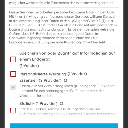
möglicherweise nicht alle Funktionen der Website verfügbar sind.
Einige Services verarbeiten personenbezogene Daten in den USA.
Karriere im Steuerrecht fördern: MBA
Mit Ihrer Einwilligung zur Nutzung dieser Services willigen Sie auch
in die Verarbeitung Ihrer Daten in den USA gemäß Art. 49 (1) lit. a
International Taxation
GDPR ein. Der EuGH stuft die USA als ein Land mit unzureichendem
Datenschutz nach EU-Standards ein. Es besteht beispielsweise die
Prof. Dr. Wolfgang Kessler
Gefahr, dass US-Behörden personenbezogene Daten in
Überwachungsprogrammen verarbeiten, ohne dass für
Europäerinnen und Europäer eine Klagemöglichkeit besteht.
,
,
MBA International Taxation
Universität Freiburg
Weiterbildungsstudiengang
Im Folgenden finden Sie eine Liste der Zwecke des IAB Transparency
Speichern von oder Zugriff auf Informationen auf
,
,
,
fachberater
internationales steuerrecht
mba
MBA International
einem Endgerät
,
,
Taxation
studiengang
unifreiburg
(1 Vendor)
Der Weiterbildungsstudiengang MBA International Taxation der
(1 Vendor)
Personalisierte Werbung
Universität Freiburg ist weit mehr als nur eine Weiterbildung – er ist
Es folgt eine Liste der Service-Gruppen, für die eine Einwilligung er
Essenziell
(2 Provider)
eine Investition in die Zukunft. In der heutigen globalisierten
Essenzielle Services ermöglichen grundlegende Funktionen
Wirtschaft ist die Fähigkeit, steuerliche Fragen
und sind für das ordnungsgemäße Funktionieren der
Website erforderlich.
grenzüberschreitender Aktivitäten zu verstehen und zu bewältigen,
Statistik
(1 Provider)
von entscheidender Bedeutung. Der MBA International Taxation legt
Statistik-Cookies sammeln Nutzungsdaten, die uns
den Grundstein für eine erfolgreiche berufliche Laufbahn […]
Aufschluss darüber geben, wie unsere Besucher mit unserer
Website umgehen.
Weiterlesen
Marketing
(3 Provider)