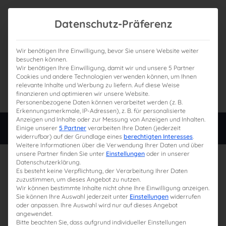
Datenschutz-Präferenz
Wir benötigen Ihre Einwilligung, bevor Sie unsere Website weiter
besuchen können.
Wir benötigen Ihre Einwilligung, damit wir und unsere 5 Partner
0
Gesamtpreis
Cookies und andere Technologien verwenden können, um Ihnen
relevante Inhalte und Werbung zu liefern. Auf diese Weise
0,00 €
finanzieren und optimieren wir unsere Website.
Personenbezogene Daten können verarbeitet werden (z. B.
Erkennungsmerkmale, IP-Adressen), z. B. für personalisierte
Anzeigen und Inhalte oder zur Messung von Anzeigen und Inhalten.
Login
Einige unserer
5 Partner
verarbeiten Ihre Daten (jederzeit
widerrufbar) auf der Grundlage eines
berechtigten Interesses
.
Weitere Informationen über die Verwendung Ihrer Daten und über
unsere Partner finden Sie unter
Einstellungen
oder in unserer
30. Juli 2024
Datenschutzerklärung.
Es besteht keine Verpflichtung, der Verarbeitung Ihrer Daten
zuzustimmen, um dieses Angebot zu nutzen.
Wir können bestimmte Inhalte nicht ohne Ihre Einwilligung anzeigen.
Sie können Ihre Auswahl jederzeit unter
Einstellungen
widerrufen
oder anpassen. Ihre Auswahl wird nur auf dieses Angebot
angewendet.
Bitte beachten Sie, dass aufgrund individueller Einstellungen