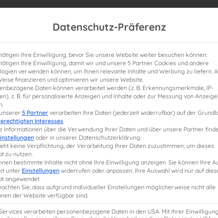
Datenschutz-Präferenz
nötigen Ihre Einwilligung, bevor Sie unsere Website weiter besuchen können.
nötigen Ihre Einwilligung, damit wir und unsere 5 Partner Cookies und andere
logien verwenden können, um Ihnen relevante Inhalte und Werbung zu liefern. A
Weise finanzieren und optimieren wir unsere Website.
enbezogene Daten können verarbeitet werden (z. B. Erkennungsmerkmale, IP-
n), z. B. für personalisierte Anzeigen und Inhalte oder zur Messung von Anzeig
n.
e StB-Weiterbildung
Lernplanung
Studium
 unserer
5 Partner
verarbeiten Ihre Daten (jederzeit widerrufbar) auf der Grund
erechtigten Interesses
.
e Informationen über die Verwendung Ihrer Daten und über unsere Partner finde
instellungen
oder in unserer Datenschutzerklärung.
raterexamen: Tipps für deine Vorbereitung
teht keine Verpflichtung, der Verarbeitung Ihrer Daten zuzustimmen, um dieses
t zu nutzen.
nnen bestimmte Inhalte nicht ohne Ihre Einwilligung anzeigen. Sie können Ihre 
,
,
rberaterklausuren
Steuerberatervorbereitung
Vorbereitungskurse
it unter
Einstellungen
widerrufen oder anpassen. Ihre Auswahl wird nur auf dies
t angewendet.
,
,
uerberaterprüfung
Vorbereitung
vorbereitungskurse
eachten Sie, dass aufgrund individueller Einstellungen möglicherweise nicht alle
onen der Website verfügbar sind.
, aber mit der richtigen Vorbereitung und Strategie kann er gemeistert
gsten Erfolgsfaktoren und entscheidende Tipps für deine Vorbereitung auf d
 Services verarbeiten personenbezogene Daten in den USA. Mit Ihrer Einwilligun