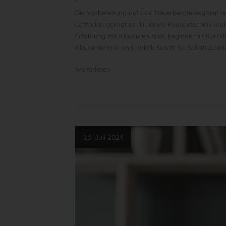
Die Vorbereitung auf das Steuerberaterexamen ist
Leitfaden gelingt es dir, deine Klausurtechnik un
Erfahrung mit Klausuren hast, beginne mit Kurzkl
Klausurtechnik und -taktik Schritt für Schritt zu e
Weiterlesen
23. Juli 2024