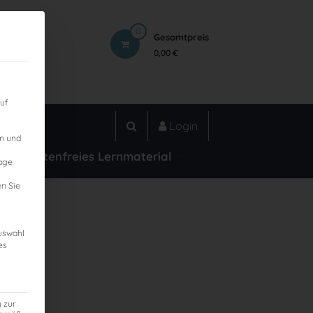
0
Gesamtpreis
0,00 €
uf
Login
en und
Kostenfreies Lernmaterial
lage
n Sie
Auswahl
es
as
g zur