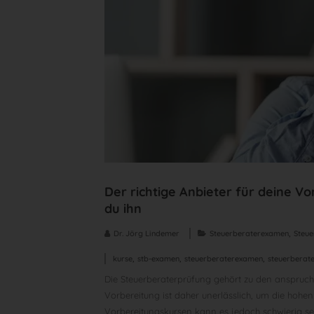
Der richtige Anbieter für deine V
du ihn
,
Dr. Jörg Lindemer
Steuerberaterexamen
Steue
,
,
,
kurse
stb-examen
steuerberaterexamen
steuerberat
Die Steuerberaterprüfung gehört zu den anspruch
Vorbereitung ist daher unerlässlich, um die hohe
Vorbereitungskursen kann es jedoch schwierig sei