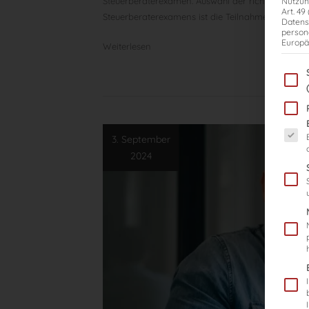
Steuerberaterexamen. Auswahl der richtigen Vorbe
Nutzun
Art. 49
Steuerberaterexamens ist die Teilnahme an Vorbe
Datens
person
Europä
Weiterlesen
Im Fol
Es fol
3. September
2024