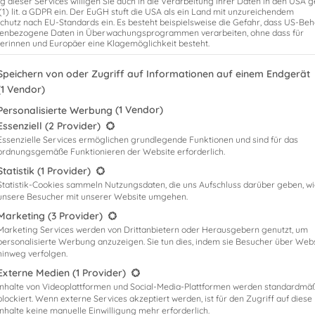
reitungskurse Ein wesentlicher Erfolgsfaktor für das Bestehen des
g dieser Services willigen Sie auch in die Verarbeitung Ihrer Daten in den USA
 (1) lit. a GDPR ein. Der EuGH stuft die USA als ein Land mit unzureichendem
reitungskursen. Diese Kurse werden […]
chutz nach EU-Standards ein. Es besteht beispielsweise die Gefahr, dass US-Be
enbezogene Daten in Überwachungsprogrammen verarbeiten, ohne dass für
erinnen und Europäer eine Klagemöglichkeit besteht.
genden finden Sie eine Liste der Zwecke des IAB Transparency and Consent
Speichern von oder Zugriff auf Informationen auf einem Endgerät
(1 Vendor)
(1 Vendor)
Personalisierte Werbung
gt eine Liste der Service-Gruppen, für die eine Einwilligung erteilt werden
Essenziell
(2 Provider)
Essenzielle Services ermöglichen grundlegende Funktionen und sind für das
ordnungsgemäße Funktionieren der Website erforderlich.
Statistik
(1 Provider)
Statistik-Cookies sammeln Nutzungsdaten, die uns Aufschluss darüber geben, w
unsere Besucher mit unserer Website umgehen.
Marketing
(3 Provider)
Marketing Services werden von Drittanbietern oder Herausgebern genutzt, um
personalisierte Werbung anzuzeigen. Sie tun dies, indem sie Besucher über Web
hinweg verfolgen.
Externe Medien
(1 Provider)
Inhalte von Videoplattformen und Social-Media-Plattformen werden standardmä
blockiert. Wenn externe Services akzeptiert werden, ist für den Zugriff auf diese
Inhalte keine manuelle Einwilligung mehr erforderlich.