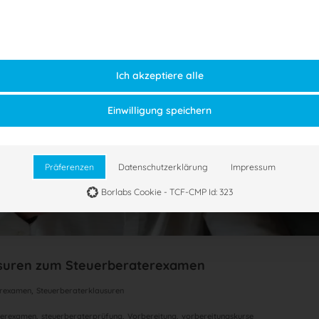
Ich akzeptiere alle
Einwilligung speichern
Präferenzen
Datenschutzerklärung
Impressum
Borlabs Cookie - TCF-CMP Id: 323
usuren zum Steuerberaterexamen
,
erexamen
Steuerberaterklausuren
,
,
,
terexamen
steuerberaterprüfung
Vorbereitung
vorbereitungskurse