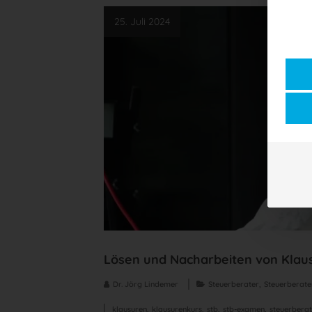
25. Juli 2024
Lösen und Nacharbeiten von Kla
,
Dr. Jörg Lindemer
Steuerberater
Steuerberat
,
,
,
,
klausuren
klausurenkurs
stb
stb-examen
steuerbera