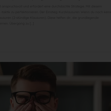
 anspruchsvoll und erfordert eine durchdachte Strategie. Mit diesem
d -taktik zu perfektionieren. Der Einstieg: Kurzklausuren Wenn du noch kein
ausuren (2-stündige Klausuren). Diese helfen dir, die grundlegende
rlernen. Übergang zu […]