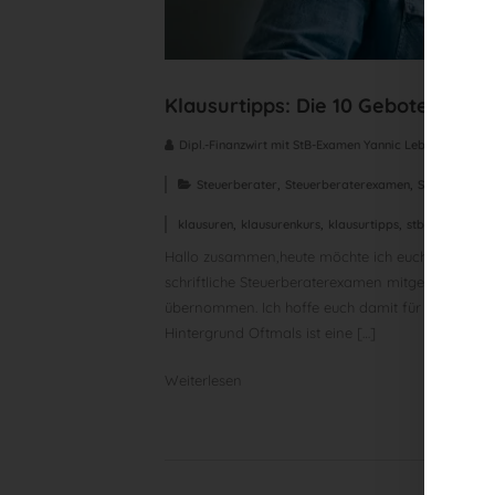
Klausurtipps: Die 10 Gebote zur 3,
Dipl.-Finanzwirt mit StB-Examen Yannic Lebfromm
,
,
Steuerberater
Steuerberaterexamen
Steuerberate
,
,
,
,
klausuren
klausurenkurs
klausurtipps
stb
stb-exame
Hallo zusammen,heute möchte ich euch für die le
schriftliche Steuerberaterexamen mitgeben. Über d
übernommen. Ich hoffe euch damit für die restlic
Hintergrund Oftmals ist eine […]
Weiterlesen