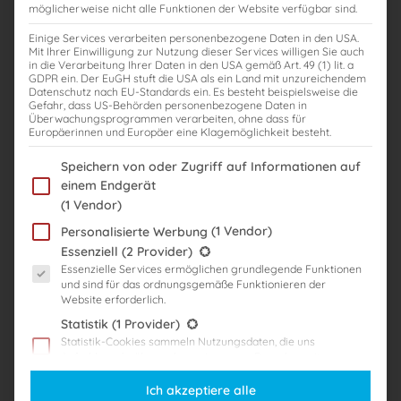
möglicherweise nicht alle Funktionen der Website verfügbar sind.
Einige Services verarbeiten personenbezogene Daten in den USA.
Klausurtipps: Die 10 Gebote zur 3,X Klausur
Mit Ihrer Einwilligung zur Nutzung dieser Services willigen Sie auch
in die Verarbeitung Ihrer Daten in den USA gemäß Art. 49 (1) lit. a
GDPR ein. Der EuGH stuft die USA als ein Land mit unzureichendem
Dipl.-Finanzwirt mit StB-Examen Yannic Lebfromm
Datenschutz nach EU-Standards ein. Es besteht beispielsweise die
Gefahr, dass US-Behörden personenbezogene Daten in
,
,
,
Steuerberater
Steuerberaterexamen
Steuerberaterklausuren
Überwachungsprogrammen verarbeiten, ohne dass für
Steuerberatervorbereitung
Europäerinnen und Europäer eine Klagemöglichkeit besteht.
,
,
,
,
,
klausuren
klausurenkurs
klausurtipps
stb
stb-examen
Im Folgenden finden Sie eine Liste der Zwecke des IAB Transparency
Speichern von oder Zugriff auf Informationen auf
,
,
steuerberaterexamen
steuerberaterprüfung
vorbereitungskurse
einem Endgerät
Hallo zusammen,heute möchte ich euch für die letzten Wochen der
(1 Vendor)
Vorbereitung meine besten Tipps und Tricks für das schriftliche
(1 Vendor)
Personalisierte Werbung
Steuerberaterexamen mitgeben. Über die letzten Jahre habe ich
Es folgt eine Liste der Service-Gruppen, für die eine Einwilligung er
Essenziell
(2 Provider)
diese in die „10 Gebote zur 3,X Klausur“ übernommen. Ich hoffe euch
Essenzielle Services ermöglichen grundlegende Funktionen
damit für die restliche Zeit nochmal einige hilfreiche Informationen
und sind für das ordnungsgemäße Funktionieren der
Website erforderlich.
mitgeben zu können. Hintergrund Oftmals ist eine […]
Statistik
(1 Provider)
Statistik-Cookies sammeln Nutzungsdaten, die uns
Weiterlesen
Aufschluss darüber geben, wie unsere Besucher mit unserer
Website umgehen.
Ich akzeptiere alle
Marketing
(3 Provider)