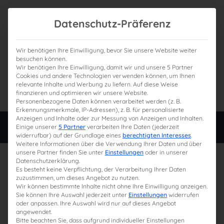
Datenschutz-Präferenz
Wir benötigen Ihre Einwilligung, bevor Sie unsere Website weiter
besuchen können.
Wir benötigen Ihre Einwilligung, damit wir und unsere 5 Partner
0
Gesamtpreis
Cookies und andere Technologien verwenden können, um Ihnen
relevante Inhalte und Werbung zu liefern. Auf diese Weise
0,00 €
finanzieren und optimieren wir unsere Website.
Personenbezogene Daten können verarbeitet werden (z. B.
Erkennungsmerkmale, IP-Adressen), z. B. für personalisierte
Anzeigen und Inhalte oder zur Messung von Anzeigen und Inhalten.
Login
Einige unserer
5 Partner
verarbeiten Ihre Daten (jederzeit
widerrufbar) auf der Grundlage eines
berechtigten Interesses
.
Weitere Informationen über die Verwendung Ihrer Daten und über
unsere Partner finden Sie unter
Einstellungen
oder in unserer
3. September
Datenschutzerklärung.
2024
Es besteht keine Verpflichtung, der Verarbeitung Ihrer Daten
zuzustimmen, um dieses Angebot zu nutzen.
Wir können bestimmte Inhalte nicht ohne Ihre Einwilligung anzeigen.
Sie können Ihre Auswahl jederzeit unter
Einstellungen
widerrufen
oder anpassen. Ihre Auswahl wird nur auf dieses Angebot
angewendet.
Bitte beachten Sie, dass aufgrund individueller Einstellungen