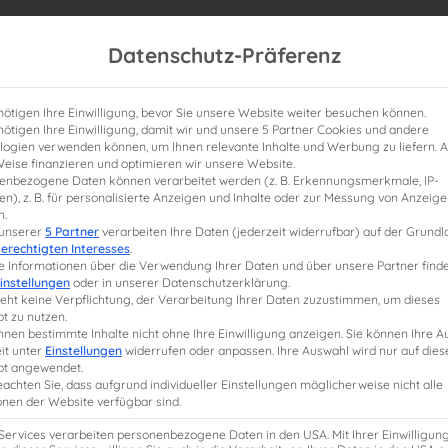
Datenschutz-Präferenz
nötigen Ihre Einwilligung, bevor Sie unsere Website weiter besuchen können.
nötigen Ihre Einwilligung, damit wir und unsere 5 Partner Cookies und andere
logien verwenden können, um Ihnen relevante Inhalte und Werbung zu liefern. A
Weise finanzieren und optimieren wir unsere Website.
enbezogene Daten können verarbeitet werden (z. B. Erkennungsmerkmale, IP-
n), z. B. für personalisierte Anzeigen und Inhalte oder zur Messung von Anzeig
n.
e StB-Weiterbildung
Lernplanung
Studium
 unserer
5 Partner
verarbeiten Ihre Daten (jederzeit widerrufbar) auf der Grund
erechtigten Interesses
.
e Informationen über die Verwendung Ihrer Daten und über unsere Partner finde
instellungen
oder in unserer Datenschutzerklärung.
teht keine Verpflichtung, der Verarbeitung Ihrer Daten zuzustimmen, um dieses
t zu nutzen.
nnen bestimmte Inhalte nicht ohne Ihre Einwilligung anzeigen. Sie können Ihre 
it unter
Einstellungen
widerrufen oder anpassen. Ihre Auswahl wird nur auf dies
t angewendet.
eachten Sie, dass aufgrund individueller Einstellungen möglicherweise nicht alle
onen der Website verfügbar sind.
 Services verarbeiten personenbezogene Daten in den USA. Mit Ihrer Einwilligun