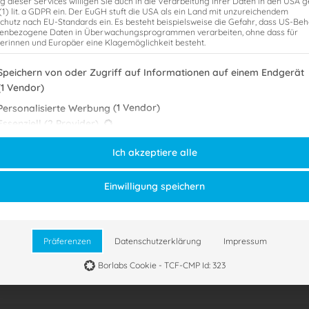
g dieser Services willigen Sie auch in die Verarbeitung Ihrer Daten in den USA
 (1) lit. a GDPR ein. Der EuGH stuft die USA als ein Land mit unzureichendem
chutz nach EU-Standards ein. Es besteht beispielsweise die Gefahr, dass US-Be
enbezogene Daten in Überwachungsprogrammen verarbeiten, ohne dass für
erinnen und Europäer eine Klagemöglichkeit besteht.
genden finden Sie eine Liste der Zwecke des IAB Transparency and Consent
Speichern von oder Zugriff auf Informationen auf einem Endgerät
(1 Vendor)
(1 Vendor)
Personalisierte Werbung
gt eine Liste der Service-Gruppen, für die eine Einwilligung erteilt werden
Essenziell
(2 Provider)
Essenzielle Services ermöglichen grundlegende Funktionen und sind für das
,
,
,
,
,
gital
klausuren
stb
stb-examen
steuerberaterexamen
steuerberaterprüfung
ordnungsgemäße Funktionieren der Website erforderlich.
Ich akzeptiere alle
fung ein Inbegriff für eine analoge Arbeitsweise: Stift und Papier bestimmte
Statistik
(1 Provider)
in den Prüfungsräumen Einzug. Seit dem 1. August 2022 ermöglicht ein neue
Statistik-Cookies sammeln Nutzungsdaten, die uns Aufschluss darüber geben, w
Einwilligung speichern
unsere Besucher mit unserer Website umgehen.
echts, die schriftliche Steuerberaterprüfung auch elektronisch abzulegen.
zutage sind viele Menschen […]
Marketing
(3 Provider)
Marketing Services werden von Drittanbietern oder Herausgebern genutzt, um
personalisierte Werbung anzuzeigen. Sie tun dies, indem sie Besucher über Web
Präferenzen
Datenschutzerklärung
Impressum
hinweg verfolgen.
Borlabs Cookie - TCF-CMP Id: 323
Externe Medien
(1 Provider)
Inhalte von Videoplattformen und Social-Media-Plattformen werden standardmä
blockiert. Wenn externe Services akzeptiert werden, ist für den Zugriff auf diese
Inhalte keine manuelle Einwilligung mehr erforderlich.