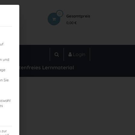
0
Gesamtpreis
0,00 €
uf
Login
en und
Kostenfreies Lernmaterial
lage
n Sie
Auswahl
es
g zur