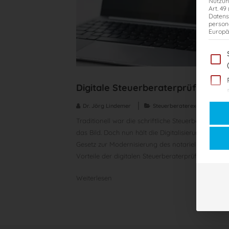
Nutzun
Art. 49
Datens
person
Europä
Im Fol
Digitale Steuerberaterprüfung
Es fol
Dr. Jörg Lindemer
Steuerberaterexamen
di
Traditionell war die schriftliche Steuerberaterprü
das Bild. Doch nun hält die Digitalisierung auch 
Gesetz zur Modernisierung des notariellen Berufsr
Vorteile der digitalen Steuerberaterprüfung Heut
Weiterlesen