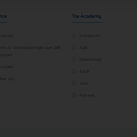
Nicht-TCF-Standard
ice
Tax Academy
Podcast
Impressum
nfos & Voraussetzungen zum StB-
AGB
Examen
Datenschutz
Kontakt
EULA
ber uns
Jobs
Karriere